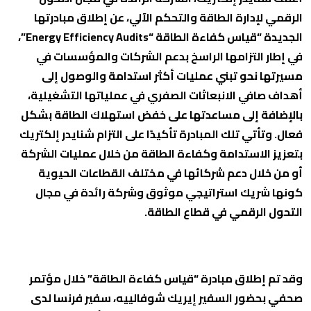
الرقمي لإدارة الطاقة والتحكم الآلي، عن إطلاق مبادرتها
الجديدة “قياس كفاءة الطاقة “Energy Efficiency Audits”،
في إطار التزامها الراسخ بدعم الشركات والمؤسسات في
مسيرتها نحو تبني عمليات أكثر استدامة والوصول إلى
أهداف صافي الانبعاثات الصفري في عملياتها التشغيلية،
بالإضافة إلى مساعدتها على خفض استهلاك الطاقة بشكل
فعال. وتأتي تلك المبادرة تأكيدًا على التزام شنايدر إلكتريك
بتعزيز الاستدامة وكفاءة الطاقة من خلال عمليات الشركة
أو من خلال دعم شركائها في مختلف القطاعات الحيوية
كونها شريك استراتيجي موثوق وشركة رائدة في مجال
التحول الرقمي في قطاع الطاقة.
وقد تم إطلاق مبادرة “قياس كفاءة الطاقة” خلال مؤتمر
صحفي بحضور السفير إيريك شوفالييه، سفير فرنسا لدى