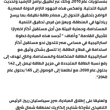
بمستويات عام 2010، وذلك عبر تطبيق برامج الترشيد وتحديث
البنية التحتية. وتعكس هذه الجهود التزام الدولة المصرية
الواضح بتحقيق التحول إلى مصادر طاقة نظيفة، بما يرسخ
ريادتها في المنطقة، ويعزز من فرص تحقيق التنمية
المستدامة، وحماية البيئة من أجل مستقبل أكثر اخضرارًا
للأجيال القادمة.” وأضاف: ” تُجسد هذه المبادرة خطوة
استراتيجية في مساعي مصر للتحول نحو مستقبل أكثر
استدامة في قطاع الطاقة، إذ تتسق بشكل وثيق مع
استراتيجية الطاقة المتكاملة والمستدامة، والتي تهدف إلى
رفع نسبة الطاقة المتجددة في مزيج الطاقة ليصل إلى 42%
بحلول عام 2030، مع تطلعنا إلى الوصول إلى 65% بحلول عام
2040.”.
وتعليقا على إطلاق المبادرة، صرح سيباستيان رييز، الرئيس
التنفيذي لشركة شنايدر إلكتريك لمنطقة شمال شرق