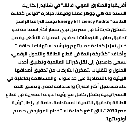
أفريقيا والمشرق العربي، قائلاً:” في شنايدر إلكتريك
الاستدامة هي جوهر عملنا وقيمنا، مبادرة “قياس كفاءة
الطاقة” Energy Efficiency Audits تجسد التزامنا الراسخ
بتمكين شركائنا في مصر من تبني مسار أكثر استدامة نحو
تحقيق صافي الانبعاثات الصفري للعمليات التشغيلية من
خلال تعزيز كفاءة عملياتهم وترشيد استهلاك الطاقة. ”
وأضاف: “كشركة رائدة في قطاع الطاقة والتحول الرقمي،
نسعى جاهدين إلى نقل خبراتنا العالمية وتطبيق أحدث
الحلول والتقنيات لتمكين الشركات من تحقيق أهدافها
البيئية والاقتصادية على حد سواء، والمساهمة بفاعلية في
بناء مستقبل أكثر اخضرارًا واستدامة لمصر. وتتسق هذه
الاستراتيجية بشكل كامل مع رؤية الدولة المصرية في قطاع
الطاقة وتحقيق التنمية المستدامة، خاصة في إطار “رؤية
مصر 2030″، التي تضع كفاءة استخدام الموارد في صميم
أولوياتها”.