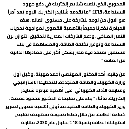
المحوري الذي تلعبه شنايدر إلكتريك في دفع جهود
الاستدامة، قائلاً: “ما تقدمه شنايدر إلكتريك اليوم يُعد أمراً
هو الاول من نوعه للشركة على مستوى العالم. هذه
المبادرة تذكرنا جميعاً بالأهمية القصوى لمواجهة تحديات
التغير المناخي، ودعم الشركات المصرية لتحقيق التوازن بين
الاستدامة وتوفير تكلفة الطاقة، والمساهمة في بناء
مستقبل تعتمد فيه مصر بشكل أكبر على مصادرها الذاتية
من الطاقة.”
من جانبه، أكد الدكتور المهندس أحمد مهينة، وكيل أول
وزارة الكهرباء والطاقة المتجددة، للتخطيط الاستراتيجي
ومتابعة الأداء الكهربائي، على أهمية مبادرة شنايدر
إلكتريك، قائلاً: ” بناء على تعليمات الدكتور محمود عصمت،
وزير الكهرباء والطاقة المتجددة، نُولي أهمية قصوى لتعزيز
كفاءة الطاقة، من خلال خطط طموحة تستهدف تقليص
استهلاك الطاقة بنسبة 18% بحلول عام 2030، مقارنة