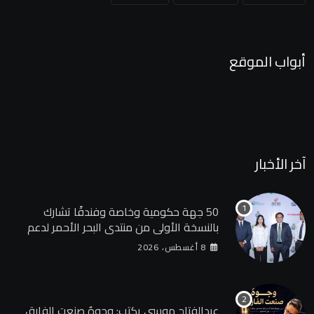
أبواب الموقع
آخر الأخبار
50 جهة حكومية وخاصة وفندقًا تشارك
بالنسخة الأولى من منتدى البحر الأحمر لدعم
الطاقة النظيفة والسياحة المستدامة
8 أغسطس، 2026
عبدالفتاح موسى يكتب: وجوهٌ صنعت الفارق