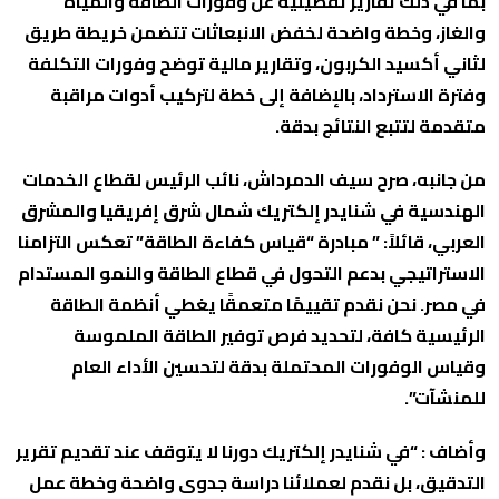
بما في ذلك تقارير تفصيلية عن وفورات الطاقة والمياه
والغاز، وخطة واضحة لخفض الانبعاثات تتضمن خريطة طريق
لثاني أكسيد الكربون، وتقارير مالية توضح وفورات التكلفة
وفترة الاسترداد، بالإضافة إلى خطة لتركيب أدوات مراقبة
متقدمة لتتبع النتائج بدقة.
من جانبه، صرح سيف الدمرداش، نائب الرئيس لقطاع الخدمات
الهندسية في شنايدر إلكتريك شمال شرق إفريقيا والمشرق
العربي، قائلاً: ” مبادرة “قياس كفاءة الطاقة” تعكس التزامنا
الاستراتيجي بدعم التحول في قطاع الطاقة والنمو المستدام
في مصر. نحن نقدم تقييمًا متعمقًا يغطي أنظمة الطاقة
الرئيسية كافة، لتحديد فرص توفير الطاقة الملموسة
وقياس الوفورات المحتملة بدقة لتحسين الأداء العام
للمنشآت”.
وأضاف : “في شنايدر إلكتريك دورنا لا يتوقف عند تقديم تقرير
التدقيق، بل نقدم لعملائنا دراسة جدوى واضحة وخطة عمل