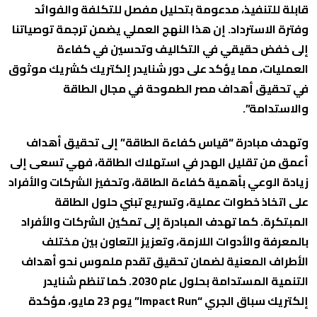
قابلة للتنفيذ، مدعومة بتحليل مفصل للتكلفة والفوائد
وفترة الاسترداد. إن هذا النهج العملي يضمن ترجمة توصياتنا
إلى خفض حقيقي في التكاليف وتحسين في كفاءة
العمليات، مما يؤكد على دور شنايدر إلكتريك كشريك موثوق
في تحقيق أهداف مصر الطموحة في مجال الطاقة
والاستدامة”.
وتهدف مبادرة “قياس كفاءة الطاقة” إلى تحقيق أهداف
أعمق من تقليل الهدر في استهلاك الطاقة، فهي تسعى إلى
زيادة الوعي بأهمية كفاءة الطاقة، وتحفيز الشركات والأفراد
على اتخاذ خطوات عملية، وتسريع تبني حلول الطاقة
المبتكرة. كما تهدف المبادرة إلى تمكين الشركات والأفراد
بالمعرفة والأدوات اللازمة، وتعزيز التعاون بين مختلف
الأطراف المعنية لضمان تحقيق تقدم ملموس نحو أهداف
التنمية المستدامة بحلول عام 2030. كما تنظم شنايدر
إلكتريك سباق الجري “Impact Run” يوم 23 مايو، مؤكدة