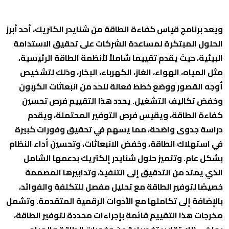
ويعد برنامج قياس كفاءة الطاقة من شنايدر الكتريك، أحد أبرز
الحلول المبتكرة لمساعدة الشركات على تحقيق الاستدامة
البيئية، حيث يقدم تقييمًا شاملاً لأنظمة الطاقة الرئيسية،
مثل المياه، الهواء، الغاز، الكهرباء، البخار، وذلك لتشخيص
أوجه القصور ووضع خطط فعالة للحد من انبعاثات الكربون
وخفض تكاليف التشغيل. يحدد هذا التقييم فرص تحسين
كفاءة الطاقة، ويقيس فرص التوفير المحتملة، ويقدم
دراسة جدوى واضحة، مما يسهم في تحقيق وفورات كبيرة
في استهلاك الطاقة، وخفض الانبعاثات، وتحسين أداء النظام
بشكل عام. وتتميز حلول شنايدر إلكتريك بدعمها الشامل
الذي يمتد من التدقيق إلى التنفيذ، وتدابيرها المصممة
خصيصًا لتوفير الطاقة مع تحليل مفصل للتكلفة والفوائد،
بالإضافة إلى تكاملها مع الأدوات الرقمية المتقدمة. وتشمل
مخرجات هذا التقييم قائمة بإجراءات محددة لتوفير الطاقة،