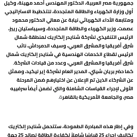
جمهورية مصر العربية، الدكتور المهندس أحمد مهينة، وكيل
أول وزارة الكهرباء والطاقة المتجددة، للتخطيط الاستراتيجي
ومتابعة الأداء الكهربائي نيابة عن معالي الدكتور محمود
عصمت، وزير الكهرباء والطاقة المتجددة، وسيباستيان رييز،
الرئيس التنفيذي لشركة شنايدر إلكتريك لمنطقة شمال
شرق أفريقيا والمشرق العربي، وسيف الدمرداش، نائب
الرئيس لقطاع الخدمات الهندسية في شنايدر إلكتريك شمال
شرق أفريقيا والمشرق العربي، وعدد من قيادات الشركة.
كما حضر بريان شيتي، المدير العام لشركة إير ليكيد، وممثل
عن الشركاء الذين تم الإعلان عن اختيارهم ضمن المرحلة
الأولى لإجراء القياسات الشاملة والتي تضمن أيضاً سرفييه
مصر، والجامعة الأمريكية
بالقاهر
ة
.
وفي إطار هذه المبادرة الطموحة، ستتحمل شنايدر إلكتريك
تكاليف إجراء 25 قياسًا شاملاً لكفاءة الطاقة لصالح 25 جهة