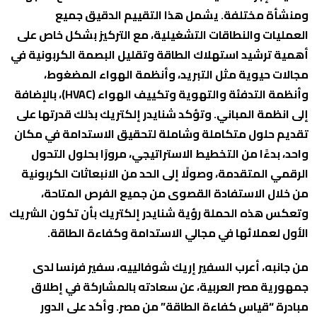
ومنشأة مختلفة. يشمل هذا التقييم الدقيق جميع
العمليات والنطاقات التشغيلية، مع التركيز بشكل خاص على
أهمية ترشيد استهلاك الطاقة وتقليل البصمة الكربونية في
مجالات حيوية مثل التبريد، وأنظمة الهواء المضغوط،
وأنظمة التدفئة والتهوية وتكييف الهواء (HVAC)، بالإضافة
إلى انظمة المباني. وتؤكد شنايدر إلكتريك بذلك قدرتها على
تقديم حلول متكاملة وشاملة لتحقيق الاستدامة في مكان
واحد، بدءًا من التخطيط الاستراتيجي، مرورًا بحلول التحول
الرقمي المتقدمة، وصولًا إلى الحد من الانبعاثات الكربونية
من خلال الاستفادة القصوى من جميع الفرص المتاحة،
وتعكس هذه الحملة رؤية شنايدر إلكتريك بأن تكون الشريك
الأول لعملائها في مجالي الاستدامة وكفاءة الطاقة.
من جانبه، أعرب السفير إريك شوفالييه، سفير فرنسا لدى
جمهورية مصر العربية، عن سعادته بالمشاركة في إطلاق
مبادرة “قياس كفاءة الطاقة” من مصر. وأكد على الدور