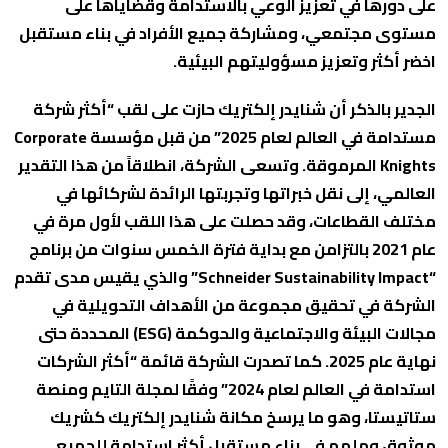
على دورها في تعزيز الوعي بالاستدامة وقضاياها على
مستوى مجتمعي، ومشاركة جميع الأفراد في بناء مستقبل
اخضر أكثر وتعزيز مسؤوليتهم البيئية.
الجدير بالذكر أن شنايدر إلكتريك حازت على لقب “أكثر شركة
مستدامة في العالم لعام 2025” من قبل مؤسسة Corporate
Knights المرموقة. وتسعى الشركة، انطلاقاً من هذا التقدير
العالمي، إلى نقل خبراتها وتجربتها الرائدة لشركائها في
مختلف القطاعات، وقد حصلت على هذا اللقب لأول مرة في
عام 2021 بالتزامن مع بداية فترة الخمس سنوات من برنامج
“Schneider Sustainability Impact” والذي يقيس مدى تقدم
الشركة في تحقيق مجموعة من الأهداف التحويلية في
مجالات البيئة والاجتماعية والحوكمة (ESG) المحددة حتى
نهاية عام 2025. كما تصدرت الشركة قائمة “أكثر الشركات
استدامة في العالم لعام 2024” وفقًا لمجلة التايم ومنصة
ستاتيستا، وهو ما يرسخ مكانة شنايدر إلكتريك كشريك
موثوق وملهم في بناء مستقبل أكثر استدامة للجميع.