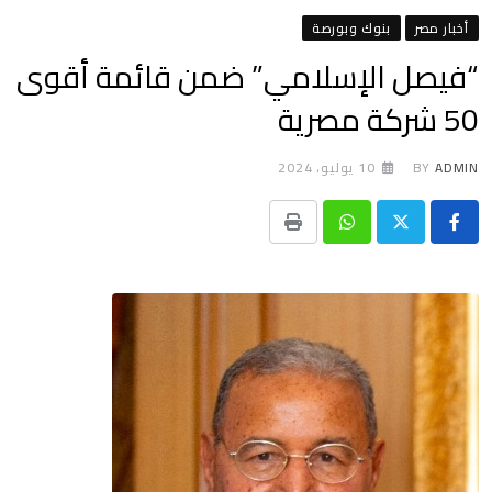
أخبار مصر
بنوك وبورصة
“فيصل الإسلامي” ضمن قائمة أقوى
50 شركة مصرية
ADMIN
BY
10 يوليو، 2024
Print
Whatsapp