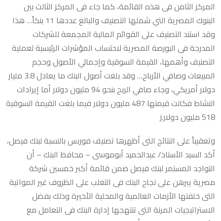
المركز الثامن فى هذه القائمة، كما جاء فى المركز الثالث بين
البنوك المصرية التي شملها التصنيف والبالغ عددها 11 بنكاً… هذا
وقد استند التصنيف على القوائم المالية المجمعة للشركات
المدرجة فى البورصة المصرية لاحتساب المؤشرات الرئيسية لعملية
التصنيف وأهمها، القيمة السوقية وإجمالي الأصول وحجم
المبيعات وصافي الأرباح… وقد بلغت أصول البنك ما يعادل 3.8 مليار
دولار أمريكي، وجاء صافي الربح بنحو 94 مليون دولار أما إيرادات
النشاط فكانت قيمتها 487 مليون دولار فيما بلغت القيمة السوقية
518 مليون دولار.ز
وتعقيباً على النتائج التى أظهرها تصنيف فوربس بالنسبة لبنك فيصل،
أكد السيد الأستاذ/ عبدالحميد أبوموسى – محافظ البنك – أن
التواجد المستمر لبنك فيصل ضمن قائمة أكبر خمسين شركة
مصرية يبرهن على نجاح البنك فى التغلب على الظروف غير المواتية
التى خلفتها الأزمات العالمية والمحلية الأخيرة وذلك بفضل
الاستراتيجيات المرنة التى تنتهجها إدارة البنك فى التعامل مع