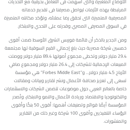
الأوضاع المتغيرة والتى أسهمت فى التعامل بحرفية مع التحديات
المرتبطة بهذه الأزمات ليواصل مصرفنا فى تقديم خدماته
المصرفية المتميزة التى تحقق رضا عملائه، وتؤكد مكانته المتميزة
في السوق المصرفى المصري وقدرته على التحدي والابتكار.
ومن الجدير بالذكر أن قائمة فوربس الشرق الأوسط ضمت أقوى
خمسين شركة مصرية حيث بلغ إجمالي القيم السوقية لها مجتمعة
29.4 مليار دولار وتخطى مجموع أصولها 89.4 مليار دولار ووصلت
المبيعات الإجمالية للشركات إلى 26.4 مليار دولار ومجموع صافي
الأرباح 4.5 مليار دولار… و”Forbes Middle East” هي مؤسسة
تسعى إلى تعزيز صحافة الأعمال ونشر تقارير وبيانات ومقالات
خاصة بالعالم العربي حول موضوعات تتضمن الشركات والاستثمارات
والتكنولوجيا والاقتصاد وريادة الأعمال والنمو والابتكار، وتُصدر
المؤسسة أيضًا قوائم وتصنيفات أهمها: أقوى 50 بنكًا وأقوى
الرؤساء التنفيذيين وأقوى 100 شركة وغير ذلك من التقارير
والمنشورات.