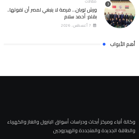
مقالات
ورش لوبان… فرصة لا ينبغي لمصر أن تفوتها..
بقلم: أحمد سلام
7 أغسطس، 2026
أهم الأبواب
وكالة أنباء ومركز أبحاث ودراسات أسواق البترول والغاز والكهرباء
والطاقة الجديدة والمتجددة والهيدروجين