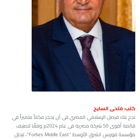
كتب: فتحى السايح
نجح بنك فيصل الإسلامي المصري فى أن يحجز مكاناً متميزاً في
قائمة أقوى 50 شركة مصرية فى عام 2024م وفقًا لتصنيف
مؤسسة فوربس الشرق الأوسط “Forbes Middle East”، ليحتل