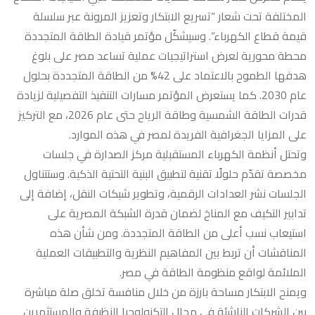
المختلفة تحت شعار “تسريع الابتكار وتعزيز المرونة عبر سلسلة
قيمة قطاع الكهرباء”. وسيشكّل مؤتمر قيادة الطاقة المتجددة
محطة محورية لعرض استراتيجيات عملية تساعد مصر على بلوغ
هدفها الطموح بالاعتماد على 42% من الطاقة المتجددة بحلول
عام 2030. كما يستعرض المؤتمر مسارات التنفيذ التفصيلية لزيادة
قدرات الطاقة الشمسية وطاقة الرياح حتى عام 2026، مع التركيز
على المزايا الجغرافية الفريدة لمصر في هذه الموارد.
وتحتل أنظمة الكهرباء المستقبلية مركز الصدارة في جلسات
مخصصة تقدّم حلولًا تقنية لتطبيق البنية التحتية الذكية. وستتناول
الجلسات نشر العدادات الرقمية، وتطوير شبكات النقل، إضافة إلى
تدابير التكيف مع المناخ لضمان قدرة الشبكة المصرية على
استيعاب نسب أعلى من الطاقة المتجددة. ومن شأن هذه
المناقشات أن تربط بين المفاهيم النظرية والتطبيقات العملية
الملائمة لواقع منظومة الطاقة في مصر.
ويمنح الابتكار مساحة بارزة من خلال منافسة تخلق صلة مباشرة
بين الشركات الناشئة في مجال التكنولوجيا النظيفة والمستثمرين