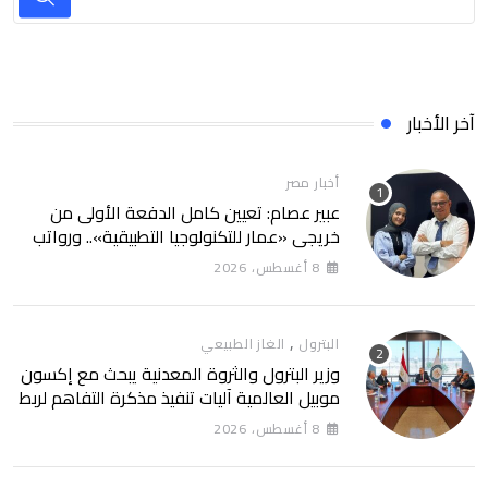
آخر الأخبار
أخبار مصر
عبير عصام: تعيين كامل الدفعة الأولى من
خريجي «عمار للتكنولوجيا التطبيقية».. ورواتب
تصل إلى 13 ألف جنيه
8 أغسطس، 2026
,
البترول
الغاز الطبيعي
وزير البترول والثروة المعدنية يبحث مع إكسون
موبيل العالمية آليات تنفيذ مذكرة التفاهم لربط
اكتشافات الشركة في قبرص بالبنية التحتية
8 أغسطس، 2026
المصرية