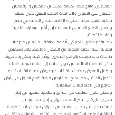
المحتملين. وتتيح هذه المنصة للمبتكرين المحليين والإقليميين
الحصول على التمويل والشراكات اللازمة لتطبيق حلول عملية
جاهزة للتنفيذ تعالج التحديات الخاصة بقطاع الطاقة في مصر.
ويضمن الطابع التنافسي للمسابقة إبراز أكثر الابتكارات فاعلية
وقابلية للتطبيق.
كما يقدم منتدى التميز في أنظمة الطاقة للمشغّلين منهجيات
لحماية البنية التحتية الحيوية من الأعطال والانقطاعات. وستُعرض
دراسات حالة مرتبطة بالواقع المصري توضّح كيف يمكن بناء مرونة
داخل الأنظمة القائمة من دون الحاجة إلى إعادة هيكلة كاملة.
ويكمل المعرض هذه المناقشات عبر عروض عملية لتقنيات تدعم
التحول الطاقي، مما يمنح المشاركين فرصة تقييم الحلول على أرض
الواقع قبل اتخاذ قرارات استثمارية.
وتحظى حلول السلامة من الحرائق بالأهمية نفسها في إطار
معرض فايركس مصر المقام بالتوازي. إذ يجمع البرنامج
المتخصصين في مجال السلامة من الحرائق مع الجهات التنظيمية
لمناقشة منهجيات تقييم المخاطر، واستراتيجيات الامتثال، والتقنيات