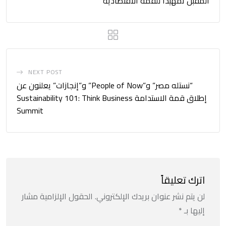
المقبل تمهيداً للقمة الاقتصادية
NEXT POST
“نستله مصر” و”People of Now” و”إنجازات” يعلنون عن
إطلاق قمة الاستدامة Sustainability 101: Think Business
Summit
اترك تعليقاً
لن يتم نشر عنوان بريدك الإلكتروني.
الحقول الإلزامية مشار
إليها بـ
*