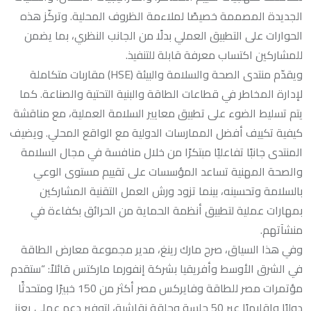
الجديدة المصممة خصيصًا لملاءمة الظروف المحلية. وتركّز هذه
الحوارات على التطبيق العملي بدلًا من الجانب النظري، بما يضمن
للمشاركين اكتساب معرفة قابلة للتنفيذ.
ويقدّم منتدى الصحة والسلامة والبيئة (HSE) مقاربات متكاملة
لإدارة المخاطر في قطاعات الطاقة والبنية التحتية والصناعة. كما
يتم تسليط الضوء على تطبيق معايير السلامة العملية، مع مناقشة
كيفية تكييف أفضل الممارسات الدولية مع الواقع المحلي. ويضيف
المنتدى جانبًا تفاعليًا مبتكرًا من خلال منافسة في مجال السلامة
والصحة المهنية تساعد المؤسسات على تقييم مستوى الوعي
بالسلامة وتحسينه، بينما تزود ورش العمل التقنية المشاركين
بمهارات عملية لتطبيق أنظمة الحماية من الحرائق بكفاءة في
منشآتهم.
وفي هذا السياق، صرح مارك رينغ، مدير مجموعة معارض الطاقة
في الشرق الأوسط وأفريقيا بشركة إنفورما ماركتس قائلاً: “ستقدم
مؤتمرات مصر للطاقة وفايركس مصر أكثر من 150 خبيرًا ومتحدثًا
دوليًا وإقليميًا عبر 50 جلسة وحلقة نقاشية، لتوفير دعم عملي يعزز