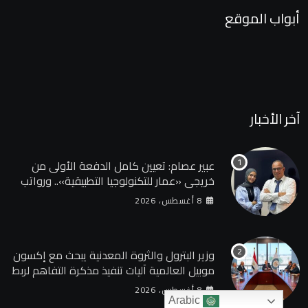
أبواب الموقع
آخر الأخبار
عبير عصام: تعيين كامل الدفعة الأولى من
خريجي «عمار للتكنولوجيا التطبيقية».. ورواتب
تصل إلى 13 ألف جنيه
8 أغسطس، 2026
وزير البترول والثروة المعدنية يبحث مع إكسون
موبيل العالمية آليات تنفيذ مذكرة التفاهم لربط
اكتشافات الشركة في قبرص بالبنية التحتية
8 أغسطس، 2026
المصرية
Arabic