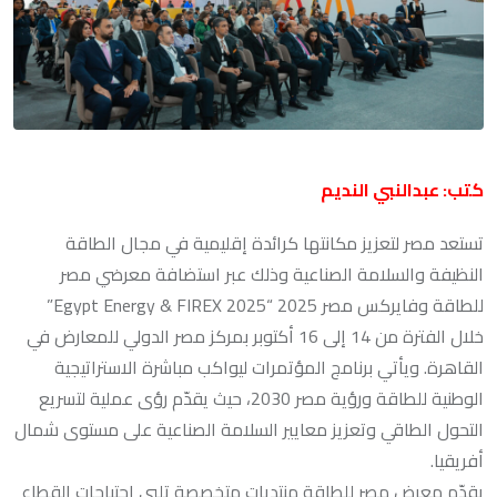
كتب: عبدالنبي النديم
تستعد مصر لتعزيز مكانتها كرائدة إقليمية في مجال الطاقة
النظيفة والسلامة الصناعية وذلك عبر استضافة معرضي مصر
للطاقة وفايركس مصر 2025 “Egypt Energy & FIREX 2025”
خلال الفترة من 14 إلى 16 أكتوبر بمركز مصر الدولي للمعارض في
القاهرة. ويأتي برنامج المؤتمرات ليواكب مباشرة الاستراتيجية
الوطنية للطاقة ورؤية مصر 2030، حيث يقدّم رؤى عملية لتسريع
التحول الطاقي وتعزيز معايير السلامة الصناعية على مستوى شمال
أفريقيا.
يقدّم معرض مصر للطاقة منتديات متخصصة تلبي احتياجات القطاع