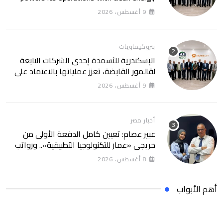
through a 30-year partnership with
9 أغسطس، 2026
SolarizEgypt
بتروكيماويات
الإسكندرية للأسمدة إحدى الشركات التابعة
لڤالمور القابضة، تعزز عملياتها بالاعتماد على
الطاقة النظيفة من خلال شراكة تمتد 30 عامًا
9 أغسطس، 2026
مع SolarizEgypt
أخبار مصر
عبير عصام: تعيين كامل الدفعة الأولى من
خريجي «عمار للتكنولوجيا التطبيقية».. ورواتب
تصل إلى 13 ألف جنيه
8 أغسطس، 2026
أهم الأبواب