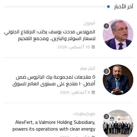
آخر الأخبار
البترول
المهندس مدحت يوسف يكتب: الارتفاع الجنوني
لاسعار السولار والبتزين.. ومجمع التفحيم
للمازوت بشركة السويس
10 أغسطس، 2026
أخبار مصر
٥ منتجعات لمجموعة بيك الباتروس ضمن
أفضل ١٠٠ منتجع على مستوى العالم للسوق
الروسى
9 أغسطس، 2026
بتروكيماويات
AlexFert, a Valmore Holding Subsidiary,
powers its operations with clean energy
through a 30-year partnership with