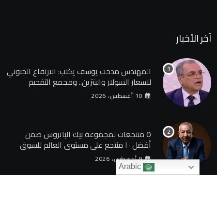
آخر الأخبار
المهندس مدحت يوسف يكتب: الارتفاع الجنوني
لاسعار السولار والبتزين.. ومجمع التفحيم
للمازوت بشركة السويس
10 أغسطس، 2026
٥ منتجعات لمجموعة بيك الباتروس ضمن
أفضل ١٠٠ منتجع على مستوى العالم للسوق
الروسى
9 أغسطس، 2026
Arabic