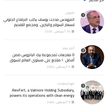
البترول
المهندس مدحت يوسف يكتب: الارتفاع الجنوني
لاسعار السولار والبتزين.. ومجمع التفحيم
للمازوت بشركة السويس
10 أغسطس، 2026
أخبار مصر
٥ منتجعات لمجموعة بيك الباتروس ضمن
أفضل ١٠٠ منتجع على مستوى العالم للسوق
الروسى
9 أغسطس، 2026
بتروكيماويات
AlexFert, a Valmore Holding Subsidiary,
powers its operations with clean energy
through a 30-year partnership with
9 أغسطس، 2026
SolarizEgypt