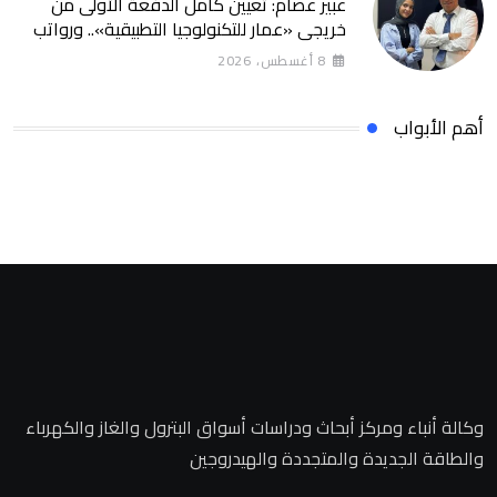
عبير عصام: تعيين كامل الدفعة الأولى من
خريجي «عمار للتكنولوجيا التطبيقية».. ورواتب
تصل إلى 13 ألف جنيه
8 أغسطس، 2026
أهم الأبواب
وكالة أنباء ومركز أبحاث ودراسات أسواق البترول والغاز والكهرباء
والطاقة الجديدة والمتجددة والهيدروجين