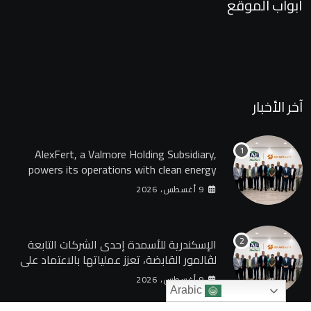
أبواب الموقع
آخر الأخبار
AlexFert, a Valmore Holding Subsidiary,
powers its operations with clean energy
through a 30-year partnership with
9 أغسطس، 2026
SolarizEgypt
الإسكندرية للأسمدة إحدى الشركات التابعة
لڤالمور القابضة، تعزز عملياتها بالاعتماد على
الطاقة النظيفة من خلال شراكة تمتد 30 عامًا
9 أغسطس، 2026
مع SolarizEgypt
Arabic