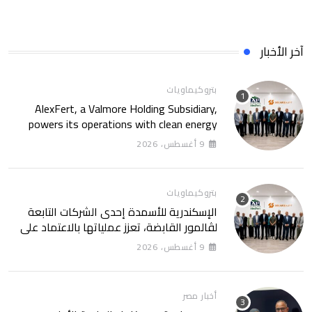
آخر الأخبار
بتروكيماويات
AlexFert, a Valmore Holding Subsidiary,
powers its operations with clean energy
through a 30-year partnership with
9 أغسطس، 2026
SolarizEgypt
بتروكيماويات
الإسكندرية للأسمدة إحدى الشركات التابعة
لڤالمور القابضة، تعزز عملياتها بالاعتماد على
الطاقة النظيفة من خلال شراكة تمتد 30 عامًا
9 أغسطس، 2026
مع SolarizEgypt
أخبار مصر