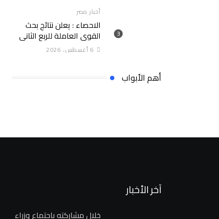
أخبار مصر
الاحصاء : يعلن نتائج بحث
القوى العاملة للربع الثانى
(أبريل- يونيه) لعام 2026
6 أغسطس، 2026
أهم الأبواب
آخر الأخبار
خلال مشاركته باجتماع وزراء