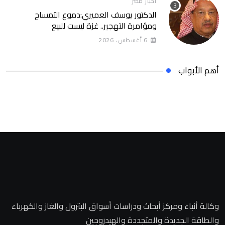
أخبار مصر
الدكتور يوسف العميري:دموع التمساح
ومؤامرة التهجير.. غزة ليست للبيع
6 أغسطس، 2026
أهم الأبواب
وكالة أنباء ومركز أبحاث ودراسات أسواق البترول والغاز والكهرباء
والطاقة الجديدة والمتجددة والهيدروجين