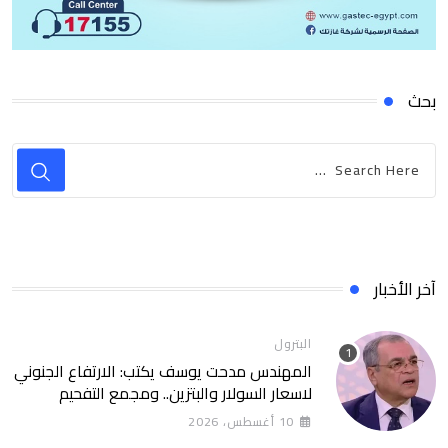
بحث
آخر الأخبار
البترول
المهندس مدحت يوسف يكتب: الارتفاع الجنوني
لاسعار السولار والبتزين.. ومجمع التفحيم
للمازوت بشركة السويس
10 أغسطس، 2026