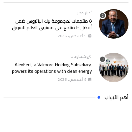
أخبار مصر
٥ منتجعات لمجموعة بيك الباتروس ضمن
أفضل ١٠٠ منتجع على مستوى العالم للسوق
الروسى
9 أغسطس، 2026
بتروكيماويات
AlexFert, a Valmore Holding Subsidiary,
powers its operations with clean energy
through a 30-year partnership with
9 أغسطس، 2026
SolarizEgypt
أهم الأبواب