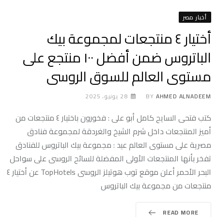
أخبار مصر
أختيار ٤ منتجعات لمجموعة بيك
الباتروس ضمن أفضل ١٠٠ منتجع على
مستوى العالم للسوق الروسى
AHMED ALNADEEM
BY
28 يونيو، 2025
كتب فتحى السايح كامل أبو على : فخورون باختيار ٤ منتجعات من
أميز المنتجعات داخل شرم الشيخ والغردقة لمجموعة فنادق
مصرية على مستوى العالم عيد : مجموعة بيك الباتروس للفنادق
تفخر بأنها المنتجعات الأولى المفضلة للسائح الروسى على سواحل
البحر الأحمر أعلن موقع توب هوتيلز الروسى TopHotels عن أختيار ٤
منتجعات من مجموعة بيك الباتروس
READ MORE