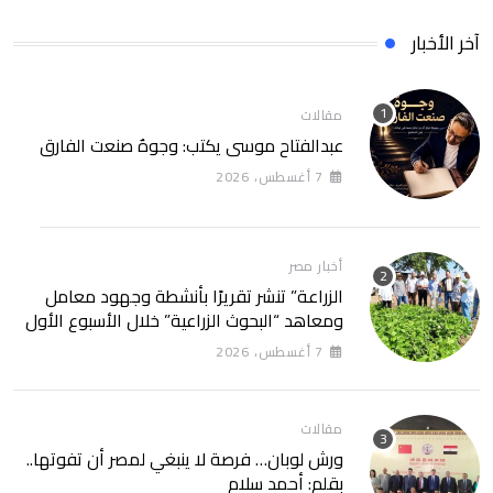
آخر الأخبار
مقالات
عبدالفتاح موسى يكتب: وجوهٌ صنعت الفارق
7 أغسطس، 2026
أخبار مصر
الزراعة” تنشر تقريرًا بأنشطة وجهود معامل
ومعاهد “البحوث الزراعية” خلال الأسبوع الأول
من أغسطس 2026
7 أغسطس، 2026
مقالات
ورش لوبان… فرصة لا ينبغي لمصر أن تفوتها..
بقلم: أحمد سلام