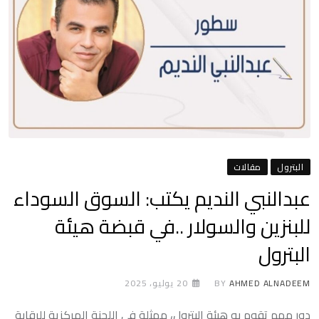
البترول
مقالات
عبدالنبي النديم يكتب: السوق السوداء
للبنزين والسولار ..في قبضة هيئة
البترول
AHMED ALNADEEM
BY
20 يوليو، 2025
دور مهم تقوم به هيئة البترول، ممثلة في اللجنة المركزية للرقابة