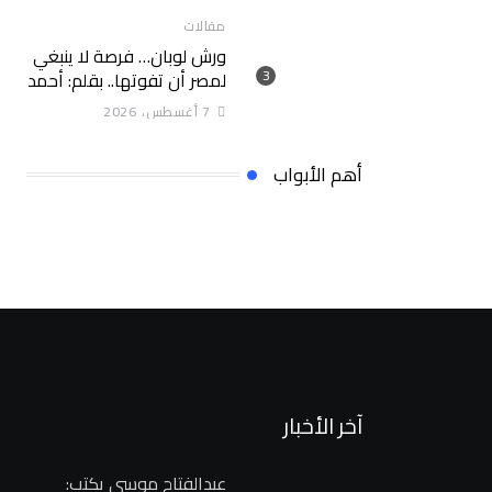
مقالات
ورش لوبان… فرصة لا ينبغي
لمصر أن تفوتها.. بقلم: أحمد
سلام
7 أغسطس، 2026
أهم الأبواب
آخر الأخبار
عبدالفتاح موسى يكتب: