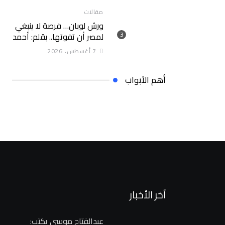
مقالات
ورش لوبان… فرصة لا ينبغي
لمصر أن تفوتها.. بقلم: أحمد
سلام
7 أغسطس، 2026
أهم الأبواب
آخر الأخبار
عبدالفتاح موسى يكتب: