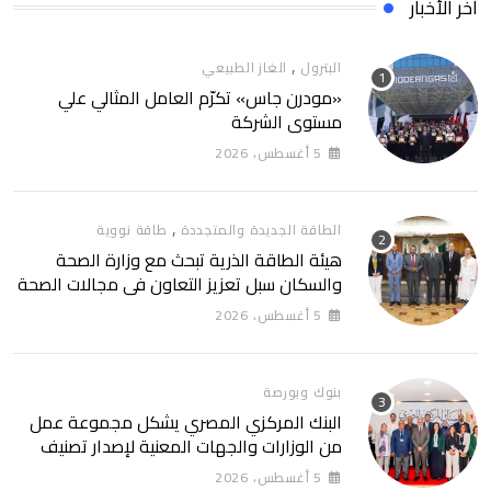
آخر الأخبار
,
البترول
الغاز الطبيعي
«مودرن جاس» تكرّم العامل المثالي علي
مستوي الشركة
5 أغسطس، 2026
,
الطاقة الجديدة والمتجددة
طاقة نووية
هيئة الطاقة الذرية تبحث مع وزارة الصحة
والسكان سبل تعزيز التعاون في مجالات الصحة
والعلاج الإشعاعي
5 أغسطس، 2026
بنوك وبورصة
البنك المركزي المصري يشكل مجموعة عمل
من الوزارات والجهات المعنية لإصدار تصنيف
التمويل المستدام التصنيف يساهم في تعزيز
5 أغسطس، 2026