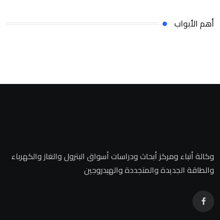
ثقة المستثمرين وخلق بيئة أكثر جاذبية
للاستثمارات الخضراء والمستدامة
أهم الأبواب
وكالة أنباء ومركز أبحاث ودراسات أسواق البترول والغاز والكهرباء
والطاقة الجديدة والمتجددة والهيدروجين