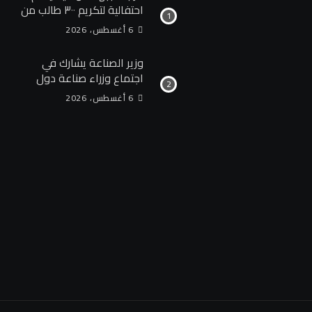
احتفالية لتكريم ٣٠٠ طالب من
حفظة القرآن الكريم ببني
6 أغسطس، 2026
سويف
وزير الصناعة يشارك في
اجتماع وزراء صناعة دول
تجمع البريكس المنعقد
6 أغسطس، 2026
بمدينة جايبور الهندية ويدعو
إلى تحويل التعاون الصناعي
إلى مشروعات إنتاجية
مشتركة