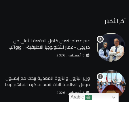
آخر الأخبار
عبير عصام: تعيين كامل الدفعة الأولى من
خريجي «عمار للتكنولوجيا التطبيقية».. ورواتب
تصل إلى 13 ألف جنيه
8 أغسطس، 2026
وزير البترول والثروة المعدنية يبحث مع إكسون
موبيل العالمية آليات تنفيذ مذكرة التفاهم لربط
اكتشافات الشركة في قبرص بالبنية التحتية
8 أغسطس، 2026
المصرية
Arabic