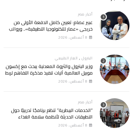
أخبار مصر
عبير عصام: تعيين كامل الدفعة الأولى من
خريجي «عمار للتكنولوجيا التطبيقية».. ورواتب
تصل إلى 13 ألف جنيه
8 أغسطس، 2026
,
البترول
الغاز الطبيعي
وزير البترول والثروة المعدنية يبحث مع إكسون
موبيل العالمية آليات تنفيذ مذكرة التفاهم لربط
اكتشافات الشركة في قبرص بالبنية التحتية
8 أغسطس، 2026
المصرية
أخبار مصر
“الخدمات البيطرية” تنظم برنامجًا تدريبيًا حول
التطبيقات الحديثة لأنظمة سلامة الغذاء
8 أغسطس، 2026