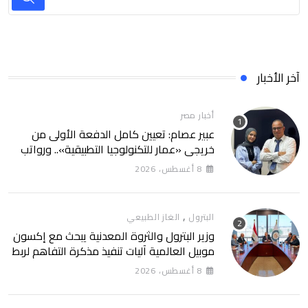
آخر الأخبار
أخبار مصر
عبير عصام: تعيين كامل الدفعة الأولى من
خريجي «عمار للتكنولوجيا التطبيقية».. ورواتب
تصل إلى 13 ألف جنيه
8 أغسطس، 2026
,
البترول
الغاز الطبيعي
وزير البترول والثروة المعدنية يبحث مع إكسون
موبيل العالمية آليات تنفيذ مذكرة التفاهم لربط
اكتشافات الشركة في قبرص بالبنية التحتية
8 أغسطس، 2026
المصرية