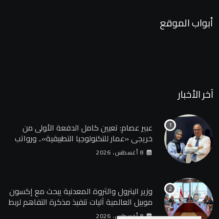
أبواب الموقع
آخر الأخبار
عبير عصام: تعيين كامل الدفعة الأولى من
خريجي «عمار للتكنولوجيا التطبيقية».. ورواتب
تصل إلى 13 ألف جنيه
8 أغسطس، 2026
وزير البترول والثروة المعدنية يبحث مع إكسون
موبيل العالمية آليات تنفيذ مذكرة التفاهم لربط
اكتشافات الشركة في قبرص بالبنية التحتية
8 أغسطس، 2026