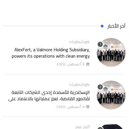
آخر الأخبار
بتروكيماويات
AlexFert, a Valmore Holding Subsidiary,
powers its operations with clean energy
through a 30-year partnership with
9 أغسطس، 2026
SolarizEgypt
بتروكيماويات
الإسكندرية للأسمدة إحدى الشركات التابعة
لڤالمور القابضة، تعزز عملياتها بالاعتماد على
الطاقة النظيفة من خلال شراكة تمتد 30 عامًا
9 أغسطس، 2026
مع SolarizEgypt
أخبار مصر