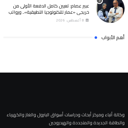
عبير عصام: تعيين كامل الدفعة الأولى من
خريجي «عمار للتكنولوجيا التطبيقية».. ورواتب
تصل إلى 13 ألف جنيه
8 أغسطس، 2026
أهم الأبواب
وكالة أنباء ومركز أبحاث ودراسات أسواق البترول والغاز والكهرباء
والطاقة الجديدة والمتجددة والهيدروجين