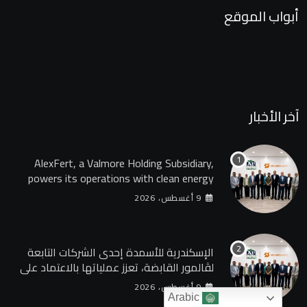
أبواب الموقع
آخر الأخبار
AlexFert, a Valmore Holding Subsidiary,
powers its operations with clean energy
through a 30-year partnership with
9 أغسطس، 2026
SolarizEgypt
الإسكندرية للأسمدة إحدى الشركات التابعة
لڤالمور القابضة، تعزز عملياتها بالاعتماد على
الطاقة النظيفة من خلال شراكة تمتد 30 عامًا
9 أغسطس، 2026
مع SolarizEgypt
Arabic