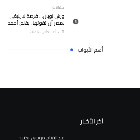
مقالات
ورش لوبان… فرصة لا ينبغي
لمصر أن تفوتها.. بقلم: أحمد
سلام
7 أغسطس، 2026
أهم الأبواب
آخر الأخبار
عبدالفتاح موسى يكتب: