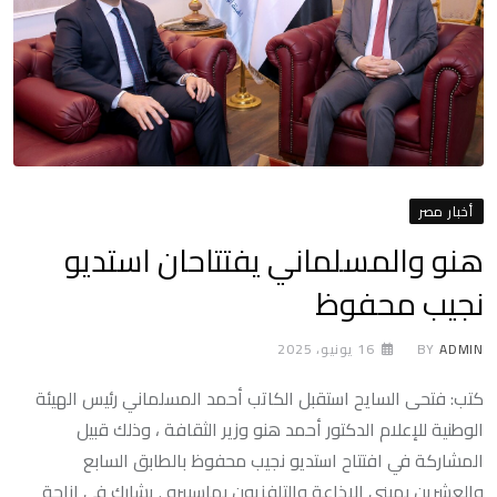
أخبار مصر
هنو والمسلماني يفتتاحان استديو
نجيب محفوظ
ADMIN
BY
16 يونيو، 2025
كتب: فتحى السايح استقبل الكاتب أحمد المسلماني رئيس الهيئة
الوطنية للإعلام الدكتور أحمد هنو وزير الثقافة ، وذلك قبيل
المشاركة في افتتاح استديو نجيب محفوظ بالطابق السابع
والعشرين بمبني الإذاعة والتلفزيون بماسبيرو . يشارك في إزاحة