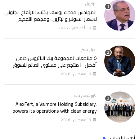
البترول
المهندس مدحت يوسف يكتب: الارتفاع الجنوني
لاسعار السولار والبتزين.. ومجمع التفحيم
للمازوت بشركة السويس
10 أغسطس، 2026
أخبار مصر
٥ منتجعات لمجموعة بيك الباتروس ضمن
أفضل ١٠٠ منتجع على مستوى العالم للسوق
الروسى
9 أغسطس، 2026
بتروكيماويات
AlexFert, a Valmore Holding Subsidiary,
powers its operations with clean energy
through a 30-year partnership with
9 أغسطس، 2026
SolarizEgypt
أهم الأبواب