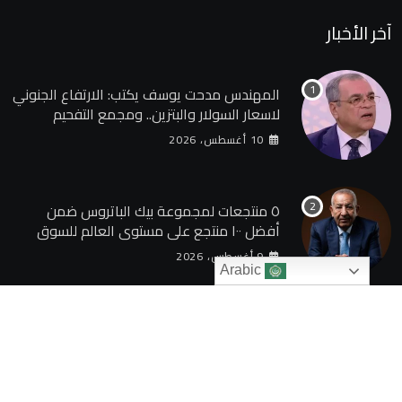
آخر الأخبار
المهندس مدحت يوسف يكتب: الارتفاع الجنوني
لاسعار السولار والبتزين.. ومجمع التفحيم
للمازوت بشركة السويس
10 أغسطس، 2026
٥ منتجعات لمجموعة بيك الباتروس ضمن
أفضل ١٠٠ منتجع على مستوى العالم للسوق
الروسى
9 أغسطس، 2026
Arabic
© 2024 TAQAGATE. All Rights Reserved by
بوابة الطاقة