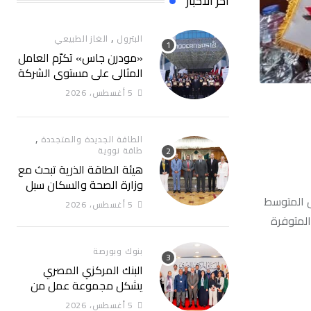
آخر الأخبار
,
البترول
الغاز الطبيعي
«مودرن جاس» تكرّم العامل
المثالي علي مستوي الشركة
5 أغسطس، 2026
,
الطاقة الجديدة والمتجددة
طاقة نووية
هيئة الطاقة الذرية تبحث مع
وزارة الصحة والسكان سبل
تعزيز التعاون في مجالات
يض المتوسط
5 أغسطس، 2026
الصحة والعلاج الإشعاعي
المتوفرة
بنوك وبورصة
البنك المركزي المصري
يشكل مجموعة عمل من
الوزارات والجهات المعنية
5 أغسطس، 2026