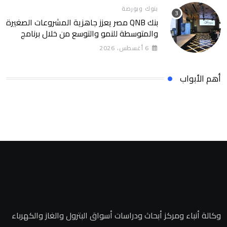
صناعية متكاملة
بنوك وبورصة
بنك QNB مصر يعزز جاهزية المشروعات الصغيرة
والمتوسطة للنمو والتوسع من خلال برنامج
أبطال المشروعات الصغيرة والمتوسطة كتب
6 أغسطس، 2026
فتحي السايح
أهم الأبواب
وكالة أنباء ومركز أبحاث ودراسات أسواق البترول والغاز والكهرباء