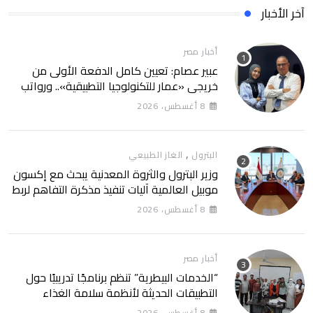
آخر الأخبار
أخبار مصر
عبير عصام: تعيين كامل الدفعة الأولى من
خريجي «عمار للتكنولوجيا التطبيقية».. ورواتب
تصل إلى 13 ألف جنيه
8 أغسطس، 2026
,
البترول
الغاز الطبيعي
وزير البترول والثروة المعدنية يبحث مع إكسون
موبيل العالمية آليات تنفيذ مذكرة التفاهم لربط
اكتشافات الشركة في قبرص بالبنية التحتية
8 أغسطس، 2026
المصرية
أخبار مصر
“الخدمات البيطرية” تنظم برنامجًا تدريبيًا حول
التطبيقات الحديثة لأنظمة سلامة الغذاء
8 أغسطس، 2026