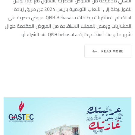
الأهلي مجموعة من العروض الحصرية بالتعاون مع فيزا تؤهل
للفوز برحلة إلى الألعاب الأولمبية باريس 2024 عن طريق زيادة
استخدام المشتريات ببطاقات QNB Bebasata. عروض حصرية على
المشتريات ويمكن للعملاء الاستفادة من العروض المقدمة طوال
شهر مايو عند استخدم كارت QNB bebasata عند الشراء أو
READ MORE