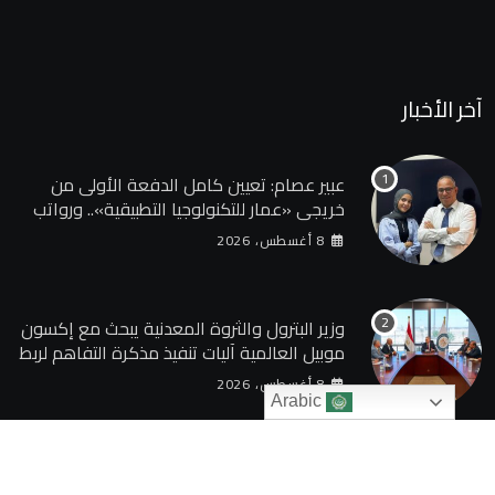
آخر الأخبار
عبير عصام: تعيين كامل الدفعة الأولى من
خريجي «عمار للتكنولوجيا التطبيقية».. ورواتب
تصل إلى 13 ألف جنيه
8 أغسطس، 2026
وزير البترول والثروة المعدنية يبحث مع إكسون
موبيل العالمية آليات تنفيذ مذكرة التفاهم لربط
اكتشافات الشركة في قبرص بالبنية التحتية
8 أغسطس، 2026
المصرية
Arabic