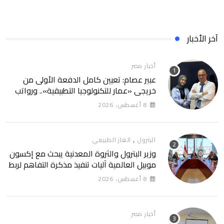
آخر الأخبار
أخبار مصر
عبير عصام: تعيين كامل الدفعة الأولى من
خريجي «عمار للتكنولوجيا التطبيقية».. ورواتب
تصل إلى 13 ألف جنيه
8 أغسطس، 2026
,
البترول
الغاز الطبيعي
وزير البترول والثروة المعدنية يبحث مع إكسون
موبيل العالمية آليات تنفيذ مذكرة التفاهم لربط
اكتشافات الشركة في قبرص بالبنية التحتية
8 أغسطس، 2026
المصرية
أخبار مصر