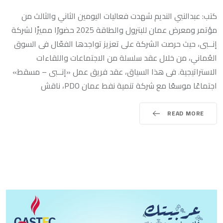
كتب: عبدالنبي النديم شهدت فعاليات اليومين الثاني والثالث من
مؤتمر ومعرض عمان للبترول والطاقة 2025 حضورًا مميزًا لشركة
إنــبى، حيث حرصت الشركة على تعزيز تواجدها الفعّال فى السوق
العُماني، من خلال عقد سلسلة من الاجتماعات واللقاءات
الاستراتيجية. فى هذا السياق، عقد فريق عمل «إنــبى – مسقط»
اجتماعًا موسعًا مع شركة تنمية نفط عمان PDO، ناقش
READ MORE