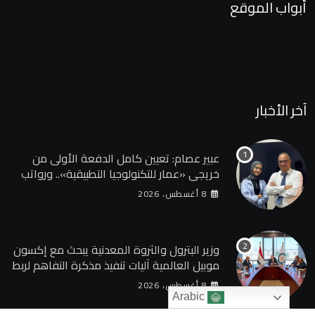
أبواب الموقع
آخر الأخبار
عبير عصام: تعيين كامل الدفعة الأولى من
خريجي «عمار للتكنولوجيا التطبيقية».. ورواتب
تصل إلى 13 ألف جنيه
8 أغسطس، 2026
وزير البترول والثروة المعدنية يبحث مع إكسون
موبيل العالمية آليات تنفيذ مذكرة التفاهم لربط
اكتشافات الشركة في قبرص بالبنية التحتية
8 أغسطس، 2026
المصرية
Arabic