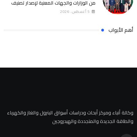
من الوزارات والجهات المعنية لإصدار تصنيف
التمويل المستدام التصنيف يساهم في تعزيز
5 أغسطس، 2026
ثقة المستثمرين وخلق بيئة أكثر جاذبية
للاستثمارات الخضراء والمستدامة
أهم الأبواب
وكالة أنباء ومركز أبحاث ودراسات أسواق البترول والغاز والكهرباء
والطاقة الجديدة والمتجددة والهيدروجين