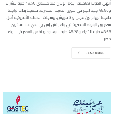
أنهى الدولار تعاملات اليوم الإثنين عند مستوى 48.68 جنيه للشراء
و48.86 جنيه للبيع في سوق الصرف المصرية، مسجلا بذلك تراجعا
طفيفا ترواح بين قرش و 3 قروش. وسجلت العملة الأمريكية أقل
سعر بين البنوك المصرية في بنك إتش إس بي سي عند مستوى
48.68 جنيه للشراء و48.78 جنيه للبيع، وهو نفس السعر في بنوك
مصر
READ MORE