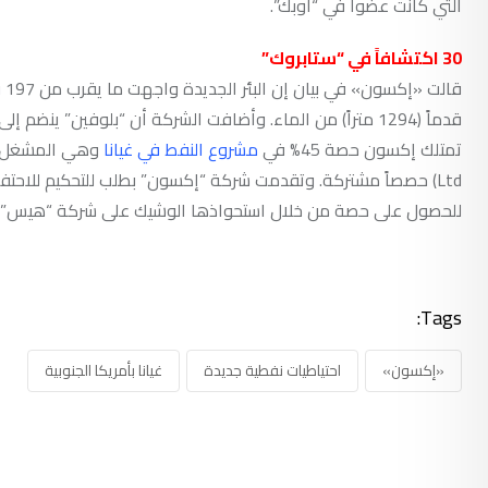
التي كانت عضواً في “أوبك”.
30 اكتشافاً في “ستابروك”
قالت «إكسون» في بيان إن البئر الجديدة واجهت ما يقرب من 197 قدماً (60 متراً) من الحجر الرملي المحتوي على
قدماً (1294 متراً) من الماء. وأضافت الشركة أن “بلوفين” ينضم إلى أكثر من 30 اكتشافاً نفطياً في منطقة “ستابروك” منذ عام 2015.
تمتلك إكسون حصة 45% في
مشروع النفط في غيانا
Ltd) حصصاً مشتركة. وتقدمت شركة “إكسون” بطلب للتحكيم للاح
للحصول على حصة من خلال استحواذها الوشيك على شركة “هيس” بقيمة 53 مليار
Tags:
«إكسون»
احتياطيات نفطية جديدة
غيانا بأمريكا الجنوبية