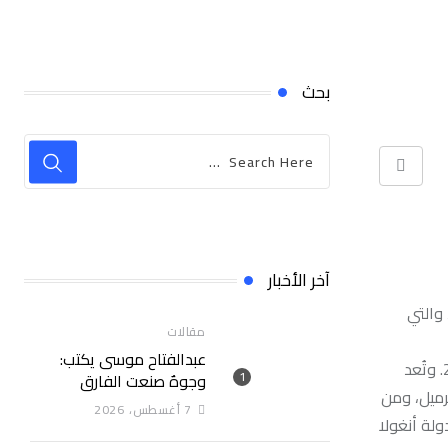
بحث
Print
آخر الأخبار
 والتي
مقالات
عبدالفتاح موسى يكتب:
يُعد هذا الاكتشاف، الذي أُطلق عليه “بلوفين” (Bluefin)، في منطقة “ستابروك” قبالة شاطئ غيانا، أول اكتشاف جديد للشركة في عام 2024. وتُعد
وجوهٌ صنعت الفارق
الذي حققته شركة “إكسون” قبالة غيانا في عام 2015. تضم المنطقة نحو 11 مليار برميل، ومن
7 أغسطس، 2026
 قدم المساواة مع دولة أنغولا