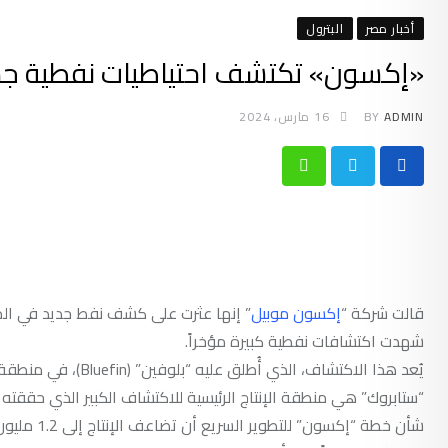
أخبار مصر
البترول
«إكسون» تكتشف احتياطيات نفطية جديدة
ADMIN
BY
16 مارس، 2024
Whatsapp
قالت شركة “
إكسون موبيل
” إنها عثرت على كشف نفط جديد في الميا
شهدت اكتشافات نفطية كبيرة مؤخراً.