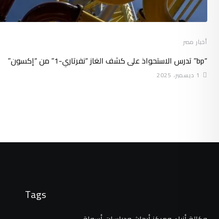
أخبار مصر
“bp” تدرس الاستحواذ على كشف الغاز “نفرتاري-1” من “إكسون”
1 ديسمبر، 2025
Tags