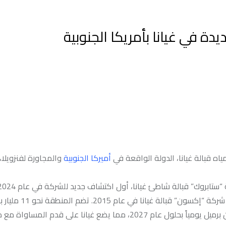
 في غيانا بأمريكا الجنوبية
ه قبالة غيانا، الدولة الواقعة في
أميركا الجنوبية
والمجاورة لفنزويلا،
“ستابروك” هي منطقة الإنتاج الرئيسية للاكتشاف الكبير 
شأن خطة “إكسون” للتطوير السريع أن تضاعف الإنتاج إلى 1.2 مليون برميل يومياً بحلول عام 2027، مما يضع غيانا على