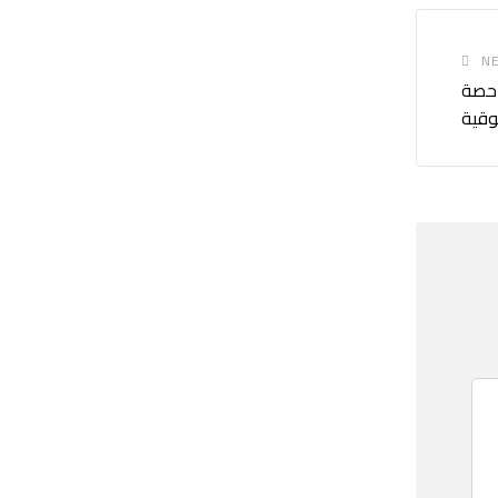
NE
 حصة
وقية