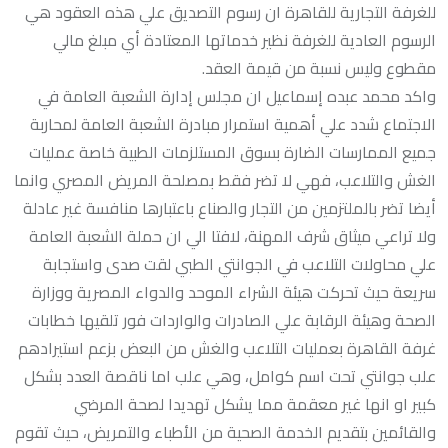
للغرفة التجارية للقاهرة ان رسوم التصديق علي هذه العقود هي
الرسوم العادية للغرفة نظير خدماتها المعتادة أي مبلغ مالي
مقطوع وليس نسبة من قيمة العقد.
واكد محمد عبده إسماعيل ان مجلس إدارة الشعبة العامة في
الاجتماع شدد علي أهمية استمرار مبادرة الشعبة العامة لمحاربة
جميع الممارسات الضارة بسوق المستلزمات الطبية خاصة عمليات
الغش والتلاعب، فهي لا تضر فقط بمصلحة المريض المصري وانما
أيضا تضر بالملتزمين من التجار والصناع باعتبارها منافسة غير عادلة
ولا تراعي ميثاق شرف المهنة، لافتا الي ان حملة الشعبة العامة
علي محاولات التلاعب في الجوانتي الطبي لقت صدى واستجابة
سريعة حيث تحركت هيئة الشراء الموحد والدواء المصرية ووزارة
الصحة وهيئة الرقابة علي الصادرات والواردات فور تلقيها خطابات
غرفة القاهرة بعمليات التلاعب والغش من البعض بزعم استيرادهم
علب جوانتي تحت اسم كوامل، وهي علب اما ناقصة العدد بشكل
كبير او انها غير معقمة مما يشكل تهديدا لصحة المرضي
والقائمين بتقديم الخدمة الصحية من الأطباء والتمريض، حيث تقوم