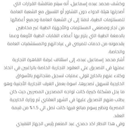
وكشف محمد عبده إسماعيل، أنه سيتم مناقشة القرارات التي
أصدرتها هيئة الدواء دون التشاور أو التنسيق مع الشعبة العامة
للمستلزمات الطبية، لافتا إلى ان الشعبة العامة وجميع أعضائها
من تجار ومصنعي المستلزمات والأجهزة الطبية غير مخاطبين
بالدمغة الطبية التي يلزم بها أعضاء النقابات الطبية الأربعة وعما
يقدمونه من خدمات للمرضي في عياداتهم والمستشفيات العامة
والخاصة.
أشار محمد إسماعيل عبده، إلى استئناف غرفة القاهرة التجارية
عملها في التصديق علي العقود التجارية الخاصة بالراغبين في اتخاذ
وكلاء عنهم بالخارج لتولي عمليات تسجيل منتجاتهم بالأسواق
الخارجية لتسهيل تصديرها، اسوة بعمل الغرف التجارية الأجنبية وهو
ما يحل مشكلة كبيرة كانت تواجه المصدرين المصريين حيث كان
يطلب منهم التصديق عليها في الشهر العقاري ثم وزارة الخارجية
المصرية ونظير رسوم مبالغ فيها كانت تصل الي 1.5% من قيمة
العقد.
وفي هذا الاطار اكد حمدي عبد المنعم رئيس الجهاز التنفيذي