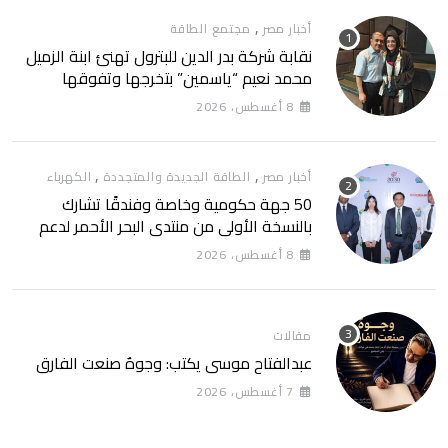
,
أخبار مصر
مجتمع الطاقة
نقابة شركة بدر الدين للبترول تهنئ ابنة الزميل
محمد نعيم “ياسمين” بتخرجها وتفوقها
8 أغسطس، 2026
,
,
أخبار مصر
الطاقة الجديدة والمتجددة
الكهرباء
50 جهة حكومية وخاصة وفندقًا تشارك
بالنسخة الأولى من منتدى البحر الأحمر لدعم
الطاقة النظيفة والسياحة المستدامة
8 أغسطس، 2026
مقالات
عبدالفتاح موسى يكتب: وجوهٌ صنعت الفارق
7 أغسطس، 2026