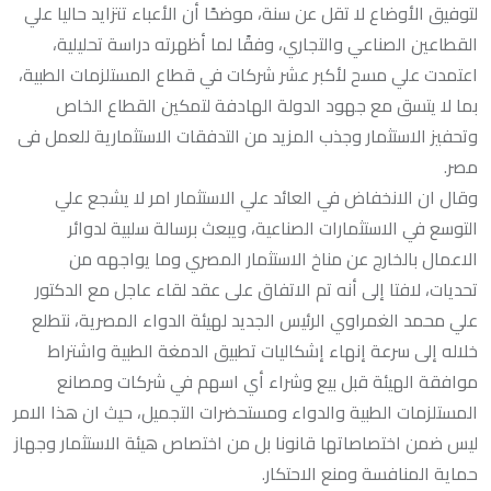
لتوفيق الأوضاع لا تقل عن سنة، موضحًا أن الأعباء تتزايد حاليا علي
القطاعين الصناعي والتجاري، وفقًا لما أظهرته دراسة تحليلية،
اعتمدت علي مسح لأكبر عشر شركات في قطاع المستلزمات الطبية،
بما لا يتسق مع جهود الدولة الهادفة لتمكين القطاع الخاص
وتحفيز الاستثمار وجذب المزيد من التدفقات الاستثمارية للعمل فى
مصر.
وقال ان الانخفاض في العائد علي الاستثمار امر لا يشجع علي
التوسع في الاستثمارات الصناعية، ويبعث برسالة سلبية لدوائر
الاعمال بالخارج عن مناخ الاستثمار المصري وما يواجهه من
تحديات، لافتا إلى أنه تم الاتفاق على عقد لقاء عاجل مع الدكتور
علي محمد الغمراوي الرئيس الجديد لهيئة الدواء المصرية، نتطلع
خلاله إلى سرعة إنهاء إشكاليات تطبيق الدمغة الطبية واشتراط
موافقة الهيئة قبل بيع وشراء أي اسهم في شركات ومصانع
المستلزمات الطبية والدواء ومستحضرات التجميل، حيث ان هذا الامر
ليس ضمن اختصاصاتها قانونا بل من اختصاص هيئة الاستثمار وجهاز
حماية المنافسة ومنع الاحتكار.