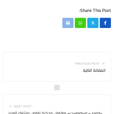
Share This Post:
Print
Whatsapp
PREVIOUS POST
المقالة التالية
NEXT POST
«فوري» و«روبوست» يوقعان مذكرة تعاون مشترك لتعزيز