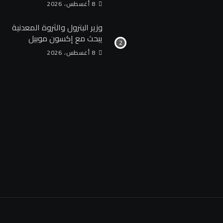
«عمار للتكنولوجيا
8 أغسطس، 2026
التطبيقية».. ورواتب تصل إلى
13 ألف جنيه
وزير البترول والثروة المعدنية
يبحث مع إكسون موبيل
العالمية آليات تنفيذ مذكرة
8 أغسطس، 2026
التفاهم لربط اكتشافات
الشركة في قبرص بالبنية
التحتية المصرية