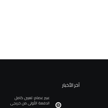
البترول
البترول: لا خسائر بشرية أو تلوث من حادث اصطدام
1 مارس، 2026
آخر الأخبار
عبير عصام: تعيين كامل
الدفعة الأولى من خريجي