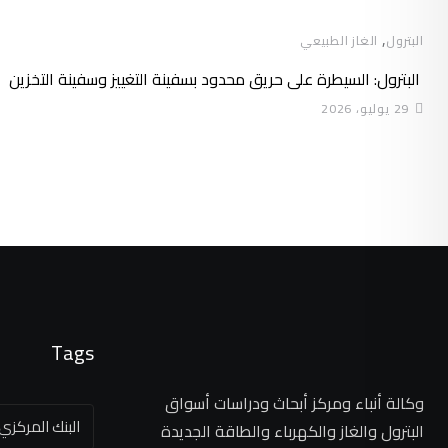
,
البترول
الغاز الطبيعي
البترول: السيطرة على حريق محدود بسفينة التغييز وسفينة التخزين
29 يوليو، 2026
Tags
وكالة أنباء ومركز أبحاث ودراسات أسواق
البنك المركز
البترول والغاز والكهرباء والطاقة الجديدة