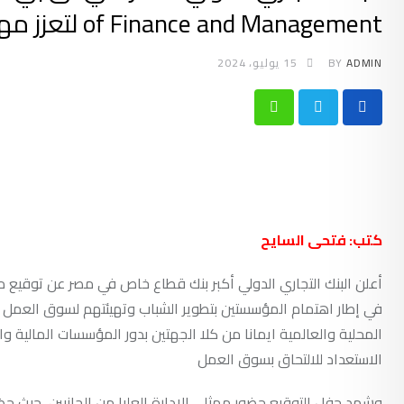
of Finance and Management لتعزز مهارات وخبرات طلاب الجامعات
ADMIN
BY
15 يوليو، 2024
Whatsapp
كتب: فتحى السايح
أعلن البنك التجاري الدولي أكبر بنك قطاع خاص في مصر عن توقيع مذكره تفاهم مع ance & Management
في إطار اهتمام المؤسستين بتطوير الشباب وتهيئتهم لسوق العمل
المحلية والعالمية ايمانا من كلا الجهتين بدور المؤسسات المالية 
الاستعداد للالتحاق بسوق العمل
وشهد حفل التوقيع حضور ممثلي الإدارة العليا من الجانبين، حيث حض