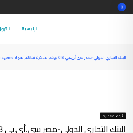
Ski
t
conten
الرئيسية
البترو
البنك التجاري الدولي-مصر سي.أى.بي CIB يوقع مذكرة تفاهم مع Frankfurt School of Finance and Management لتعزز مهارات وخبرات طلاب الجامعات
ثروة معدنية