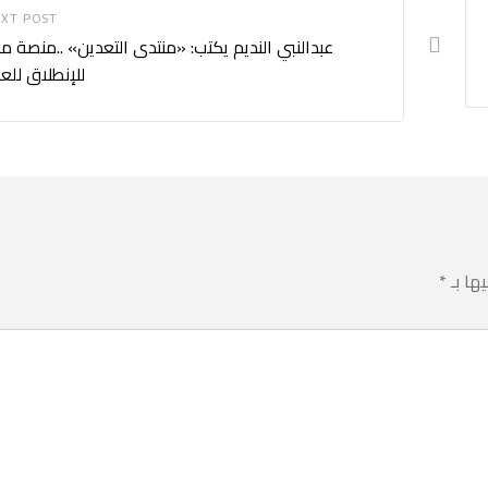
XT POST
عبدالنبي النديم يكتب: «منتدى التعدين» ..منصة م
للإنطلاق للع
يها بـ
*