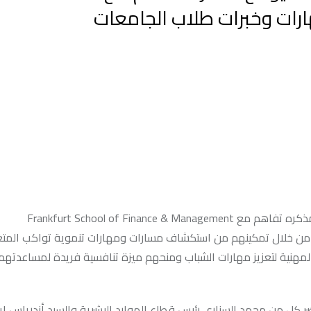
Frankfurt School of Fin
 من خلال تمكينهم من استكشاف مسارات ومهارات تنموية تواكب المتغ
والمهنية لتعزيز مهارات الشباب ومنحهم ميزة تنافسية فريدة لمساعدته
ر كل من محمد السناري رئيس قطاع الموارد البشرية والسيد أندرياس إي