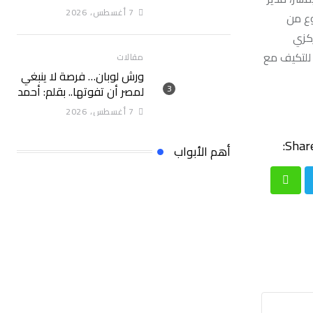
“البحوث الزراعية” خلال
7 أغسطس، 2026
وع من
الأسبوع الأول من أغسطس
ركزي
2026
للتكيف مع
مقالات
ورش لوبان… فرصة لا ينبغي
لمصر أن تفوتها.. بقلم: أحمد
سلام
7 أغسطس، 2026
Share
أهم الأبواب
Whatsapp