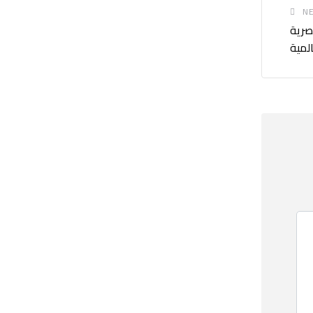
NE
صرية
المية