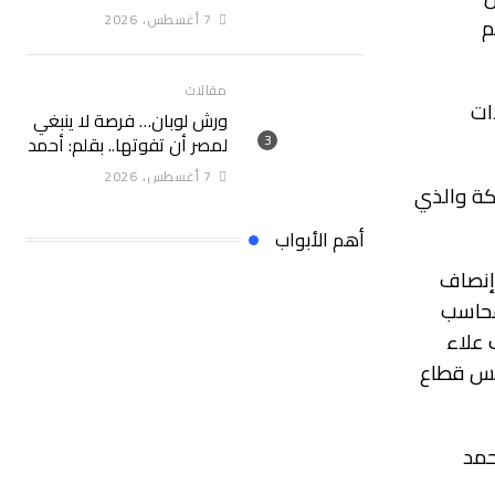
“البحوث الزراعية” خلال
7 أغسطس، 2026
م
الأسبوع الأول من أغسطس
2026
مقالات
ات
ورش لوبان… فرصة لا ينبغي
لمصر أن تفوتها.. بقلم: أحمد
سلام
7 أغسطس، 2026
Data Cent) بالديوان العام بالشركة والذي
أهم الأبواب
 إنصاف
محاسب
 علاء
ئيس قطاع
حمد