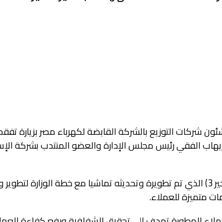
ئون شركات التوزيع بالشركة القابضة لكهرباء مصر بزيارة تفق
إيهاب الفقي رئيس مجلس الإدارة والعضو المنتدب بشركة الإس
وخلال الزيارة افتتح الدستاوي مركز خدمة العملاء( بشايرالخير 3) الذي تم تطويرة وتحديثه تماشيا مع خطة الوزارة ل
ات متميزة للعملاء.
عملاء المطورة تهدف إلى تحقيق الشفافية ورفع كفاءة العم