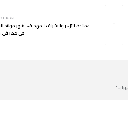
XT POST
«مائدة الأزهر والاشراف المهدية» أشهر موائد ال
فى مصر فى 2024
يها بـ
*