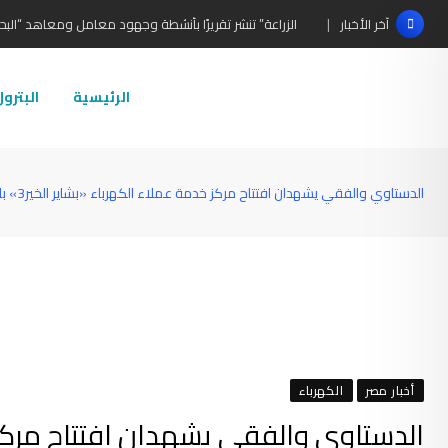
Ski
الزراعة” تنشر تقريرًا بأنشطة وجهود معامل ومعاهد “البحو
آخر الأخبار
t
conten
الرئيسية
البترو
الدستاوي والفقي يشهدان افتتاح مركز خدمة عملاء الكهرباء «بشاير الخير3» بالإسكندرية
أخبار مصر
الكهرباء