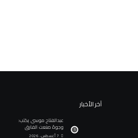
وزير الكهرباء يعتمد موازنة الشركة القابضة باستثمارات 23.1 مليار
4 أغسطس، 2026
آخر الأخبار
عبدالفتاح موسى يكتب:
وجوهٌ صنعت الفارق
7 أغسطس، 2026