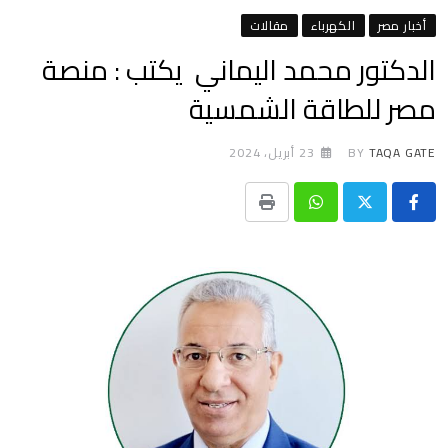
أخبار مصر
الكهرباء
مقالات
الدكتور محمد اليماني يكتب : منصة
مصر للطاقة الشمسية
TAQA GATE
BY
23 أبريل، 2024
Print
Whatsapp