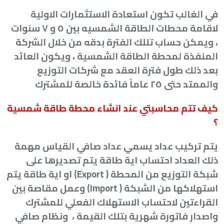
في الغالب تكون استعادة الاستثمارات الاولية
لاقامة محطات الطاقة الشمسيه بين ٥ و ٧ سنوات
، ويمكن حساب تللك الفترة بدقه من خلال الشركة
المنفذة لمحطة الطاقة الشمسية ، ويكون العائد
بعد ذلك طول فترة العقد مع شركات التوزيع
والممتد حتى ٢٥ عاماً فائدة خالصة للمشترك
كيف تتم محاسبتي عند انشاء محطة طاقة شمسية
؟
يتم تركيب عداد يسمي عداد صافي القياس مهمة
ذلك العداد احتساب اية طاقة يتم تصديرها على
شبكة التوزيع من المحطة
( Export)
او اية طاقة يتم
استهلاكها من الشبكة
( Import)
وعمل مقاصة بين
القراءتين لاحتساب الاستهلاك الفعلي للمشترك
واصدار فاتورة شهرية بتلك القيمة ، و
نظام صافي