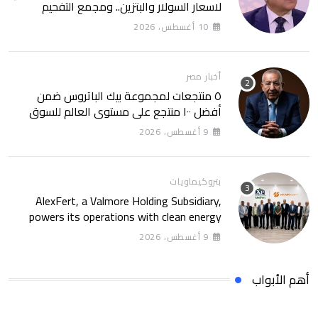
لاسعار السولار والبتزين.. ومجمع التفحيم
للمازوت بشركة السويس
10 أغسطس، 2026
أخبار مصر
٥ منتجعات لمجموعة بيك الباتروس ضمن
أفضل ١٠٠ منتجع على مستوى العالم للسوق
الروسى
9 أغسطس، 2026
بتروكيماويات
AlexFert, a Valmore Holding Subsidiary,
powers its operations with clean energy
through a 30-year partnership with
9 أغسطس، 2026
SolarizEgypt
أهم الأبواب