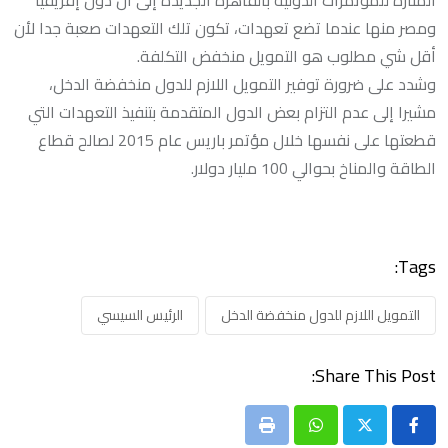
المنارة للمؤتمرات الدولية بالقاهرة الجديدة إلى أن دول إفريقيا
ومصر منها عندما تضع تعهدات، تكون تلك التعهدات صعبة جدا لأن
أقل شي مطلوب هو التمويل منخفض التكلفة.
وشدد على ضرورة توفير التمويل اللازم للدول منخفضة الدخل،
مشيرا إلى عدم التزام بعض الدول المتقدمة بتنفيذ التعهدات التي
قطعتها على نفسها خلال مؤتمر باريس عام 2015 لصالح قطاع
الطاقة والمناخ بحوالي 100 مليار دولار.
Tags:
التمويل اللازم للدول منخفضة الدخل
الرئيس السيسي
Share This Post:
Print
Whatsapp