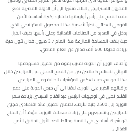
والحوافز المالية التي أقرتها الدولة لدعم المزارع المصري وتأمين
المخزون الاستراتيجي للبلاد، مشيرا الى أن الدولة المصرية تضع
ملف القمح على رأس أولوياتها باعتباره ركيزة أساسية للأمن
القومي الغذائي، نظراً لأهمية هذا المحصول الاستراتيجي الذي
يدخل في العديد من الصناعات الغذائية وعلى رأسها رغيف الخبز،
حيث بلغت المساحة المنزرعة هذا العام 3.7 مليون فدان لأول مرة،
بزيادة قدرها 600 ألف فدان عن العام الماضي.
وأضاف الوزير أن الدولة تقترب بقوة من تحقيق مستهدفها
النهائي لاستلام 5 ملايين طن من القمح المحلي من المزارعين خلال
هذا الموسم، حيث تعكس المؤشرات الحالية وعي المزارعين
وإقبالهم الكبير على التوريد، لافتا الى أن حرص الدولة على دعم
الفلاح تجلى في توجيهات الرئيس عبدالفتاح السيسي بزيادة سعر
التوريد إلى 2500 جنيه للأردب، لضمان تحقيق عائد اقتصادي مجزي
للمزارعين وتشجيعهم على زيادة معدلات التوريد، مؤكداً أن الفلاح
هو شريك أساسي في التنمية وحائط الصد الأول لتحقيق الأمن
الغذائي.