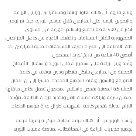
وتابع فاروق أن هناك تعاوناً وثيقاً ومستمراً بين وزارتي الزراعة
والتموين للتيسير على المزارعين خلال موسم التوريد، حيث تم توفير
أكثر من 400 نقطة تجميع واستلام، موزعة على مستوى
الجمهورية لتقليل المسافات وتخفيف الأعباء عن كاهل المزارعين،
ذلك بالاضافة الى الالتزام بصرف المستحقات المالية للمزارعين بحد
أقصى 48 ساعة من تاريخ توريد المحصول.
وأكد وزير الزراعة على استمرار أعمال التوريد واستقبال الأقماح
المحلية من المزارعين بشكل منتظم ودون توقف في كافة
الصوامع والشون ونقاط التجميع المحددة، مشيرا إلى أن اللجان
المشتركة المعنية بفحص واستلام المحصول تعمل بكامل طاقتها
لضمان سرعة ونزاهة عمليات الفرز وتحديد درجات النظافة، مؤكداً
التزام الدولة بتقديم كافة التسهيلات طوال فترة موسم الحصاد.
وشدد الوزير على أن هناك غرفة عمليات مركزية وغرفاً فرعية
بجميع مديريات الزراعة في المحافظات، لمتابعة عمليات التوريد