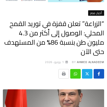
أخبار مصر
“الزراعة” تعلن قفزة في توريد القمح
المحلي: الوصول إلى أكثر من 4.3
مليون طن بنسبة 86% من المستهدف
حتى الآن
AHMED ALNADEEM
BY
1 يونيو، 2026
Print
Whatsapp