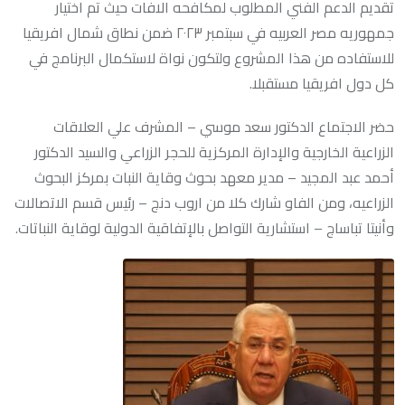
تقديم الدعم الفني المطلوب لمكافحه الافات حيث تم اختيار
جمهوريه مصر العربيه في سبتمبر ٢٠٢٣ ضمن نطاق شمال افريقيا
للاستفاده من هذا المشروع ولتكون نواة لاستكمال البرنامج في
كل دول افريقيا مستقبلا.
حضر الاجتماع الدكتور سعد موسي – المشرف علي العلاقات
الزراعية الخارجية والإدارة المركزية للحجر الزراعي والسيد الدكتور
أحمد عبد المجيد – مدير معهد بحوث وقاية النبات بمركز البحوث
الزراعيه، ومن الفاو شارك كلا من اروب دنج – رئيس قسم الاتصالات
وأنيتا تباساج – استشارية التواصل بالإتفاقية الدولية لوقاية النباتات.