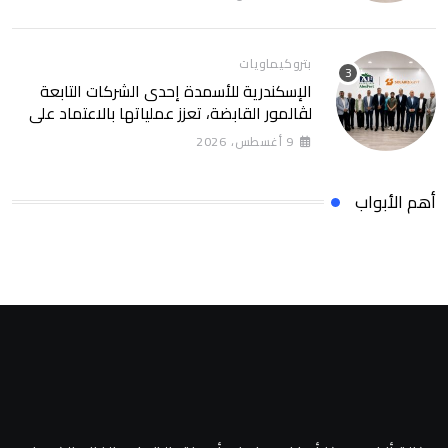
SolarizEgypt
بتروكيماويات
الإسكندرية للأسمدة إحدى الشركات التابعة
لڤالمور القابضة، تعزز عملياتها بالاعتماد على
الطاقة النظيفة من خلال شراكة تمتد 30 عامًا
9 أغسطس، 2026
مع SolarizEgypt
أهم الأبواب