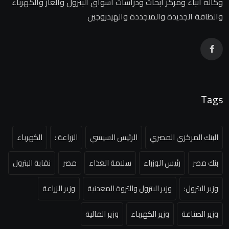
وكالة أنباء ومركز أبحاث ودراسات أسواق البترول والغاز والكهرباء
والطاقة الجديدة والمتجددة والهيدروجين
Tags
البنك المركزي المصري
الرئيس السيسي
الزراعة :
الكهرباء
بنك مصر
رئيس الوزراء
سلامة الغذاء
مصر
نقابة البترول
وزير البترول:
وزير البترول والثروة المعدنية
وزير الزراعة
وزير الصناعة
وزير الكهرباء
وزير المالية