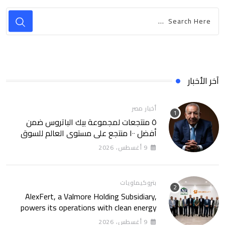
آخر الأخبار
أخبار مصر
٥ منتجعات لمجموعة بيك الباتروس ضمن
أفضل ١٠٠ منتجع على مستوى العالم للسوق
الروسى
9 أغسطس، 2026
بتروكيماويات
AlexFert, a Valmore Holding Subsidiary,
powers its operations with clean energy
through a 30-year partnership with
9 أغسطس، 2026