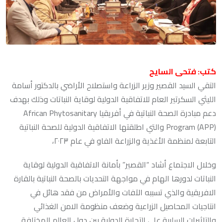
كتب: فتحى السايح
التقي السيد القصير وزير الزراعة واستصلاح الأراضي بالدكتور أسامة
الليثي السكرتير العام للاتفاقية الدولية لوقاية النباتات وذلك بهدف
دعم مبادرة الصحة النباتية في أفريقيا African Phytosanitary
Program (APP) والتي اطلقتها الاتفاقية الدولية للصحة النباتية
التابعة لمنظمة الأغذية والزراعة الفاو في عام ٢٠٢٣،
وخلال الاجتماع أشاد “القصير” بأمانة الاتفاقية الدولية لوقاية
النباتات لدورها الهام في مواجهة التحديات بالصحة النباتية بالقارة
الافريقية والذي تسببه الآفات والأمراض من فقد هائل في
انتاجيات المحاصيل الزراعية وضعف منظومة الامن الغذائي
والتاثيرات السلبية على التجارة الدولية بين دول العالم المختلفة.