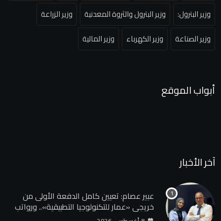
وزير البترول:
وزير البترول والثروة المعدنية
وزير الزراعة
وزير الصناعة
وزير الكهرباء
وزير المالية
أبواب الموقع
آخر الأخبار
عبير عصام: تعيين كامل الدفعة الأولى من
خريجي «عمار للتكنولوجيا التطبيقية».. ورواتب
تصل إلى 13 ألف جنيه
8 أغسطس، 2026