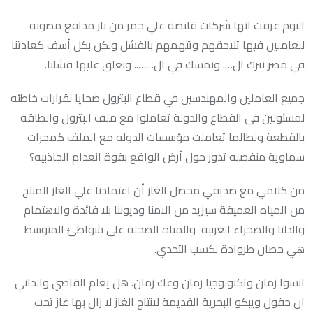
اليوم عرفت انها شركات قابضة علي جمر من نار مدافع مصوبه
للعاملين فيها تلاحقهم وتتهمهم بالفشل ولكن بكل أسف كعادتنا
في مصر نترك ال…. ونمسك في ال…….. ونعلق عليها فشلنا.
جميع العاملين والمهندسين في قطاع البترول ضحايا لقرارات خاطئه
لمسئولين في القطاع والدولة تعاملوا مع ملف البترول والطاقه
بالقطعة ولطالما تعاملت مؤسسات الدوله مع الملف كمجرات
سماوية منفصله تدور حول أرض الواقع بقوة انعدام الجاذبيه؟
من كلامي مع صديقي محصل الغاز أن اعتمادنا علي الغاز المنتج
من المياه العميقة سيزيد من الامنا وديوننا بلا فائدة والاهتمام
والدلتا والصحراء الغربية والمياه الضحلة علي شواطئ المتوسط
هي حصان طروادة لكسب التحدي.
انسوا زمان وتكنولوجيا زمان وعك زمان. هل يعلم القاصي والداني
ان حقول ويبكو البحرية القديمة لانتاج الغاز لا زال بها غاز تحت