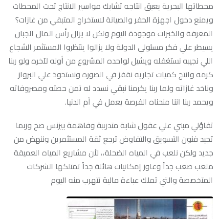
محطاتها البحرية يعيق انتاجه تشابك مواسير الانتاج تحت المحطات
ويمنع دخول اجهزة الحفر والصيانة لاستخراج المتبقي من غازات؟
المعرفة والخبرات موجودة اليوم ولكن لا يزال رأس المال الجبان
يسيطر علي فكر مسئولي الدولة ولا يزالوا ينتظروا المستثمر الشجاع
اللي نجيبه نستغفله ويشيل لواحده المشروع من أوله لآخره ولو ربنا
كرمه وانتج كميات تجاريه نقفز في الصوره ونستحوذ علي البرواز
وناخد غازاته ولما ربنا يكرمنا نبقي نسدد له تمن حصته ومصروفاته
ويحمد ربنا اننا منحناه الفرصة يعمل في أم الدنيا.
تفاؤلي مبني علي عقول شابة متدرببة وفاهمة بيزنس صح وربما
تجيد فنون التسويق والتفاوض ترجع ثقة المستثمرين وننهض من
جديد ولكن نلعب في المياه الضحلة،، لأن مشاريع المياه العميقة
ملعب صعب جداً وعاوز إمكانيات هائلة جداً تمتلكها الشركات
المتخصصة والتي تملك عباءة مالية تتهرب منه اليوم