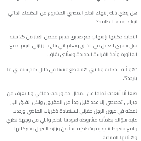
هل يعني ذلك إنتهاء الحلم المصري المشروع من الاكتفاء الذاتي
لتوليد وقود الطاقه؟
الاجابة ذكرتها بإسهاب مع صديق قديم محصل الغاز من 25 سنه
قبل سفري للعمل في الخارج ويعلم اني بتاع جاز زارني اليوم لدفع
الفاتورة وأخذ القراءة الجديدة وسألني بقلق.
“هو أيه الحكايه ويا تري هاينقطع عيشنا في خلال كام سنه زي ما
يتردد؟”.
طبعاً أنا أبتعدت تماما عن المجال ده وريحت دماغي ولا يعرف من
جيراني تخصصي إلا عدد قليل جداً من المقربون ولكن القلق اللي
لمحته في عيون الرجل حفزني لاستعادة ذكريات الماضي ورددت
عليه سؤاله بطمأنه مشروطه لعودتنا للحلم واللي من وجهة نظري
واقع بشروط تنفيذيه وخططيه تبدأ من وزارة البترول وشركاتها
وهيئاتها القابضة.