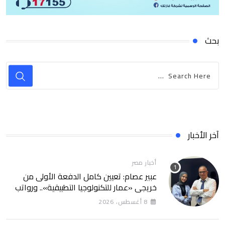
بحث
آخر الأخبار
أخبار مصر
عبير عصام: تعيين كامل الدفعة الأولى من
خريجي «عمار للتكنولوجيا التطبيقية».. ورواتب
تصل إلى 13 ألف جنيه
8 أغسطس، 2026