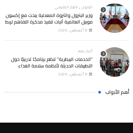
,
البترول
الغاز الطبيعي
وزير البترول والثروة المعدنية يبحث مع إكسون
موبيل العالمية آليات تنفيذ مذكرة التفاهم لربط
اكتشافات الشركة في قبرص بالبنية التحتية
8 أغسطس، 2026
المصرية
أخبار مصر
“الخدمات البيطرية” تنظم برنامجًا تدريبيًا حول
التطبيقات الحديثة لأنظمة سلامة الغذاء
8 أغسطس، 2026
أهم الأبواب