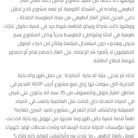
ووقتها كنا خلصنا من تشييد مشروع ترانس جلف لانتاج الغاز
الطبيعي وضخه في الشبكة القومية ثم تبعه مشروع ناجح لحقل
حابي البحري لانتاج الغاز الطبيعي من مياة المتوسط الضحلة ،
ووقتها كانت شركة ويبكو قاطعه شوط جيد في تنمية حقول غازات
طبيعية في الدلتا وشواطئ المتوسط بحرياً وكان المشروع يسير
بحرص وهدوء دون استعجال فرقعة ونتائج لان خبراء البترول
الحقيقيون لا يأمنوا شر الإعتماد علي الغاز كمصدر هام أو كمحور
لنهضة قطاع الطاقة.
لذلك لم ينجلي علينا الدعاية الصارخة عن حقل ظهر والدعاية
التجارية التي سوقت لها إيني لبيع مشروع أجيب AGIP القديم في
مناطق امتياز بتروبل والمعروف من 35 سنه انه يحتوي علي فرص
في المياه الضحلة حتي قامت شل العالمية باللعب في المياه
العميقة واكتشاف الكنز اللغز في مشروع ناميد السري للغايه؟
طبعاً قصة تنمية حقل ظهر وما صحبها من تهويل ودعاية انخدعت
فيها مؤسسات الدولة لدرجة الإستدانه وشراء محطات توليد كهرباء
تعمل بالغاز الطبيعي ما عادت سر وأنكشفت للعالم كله ولكن؟