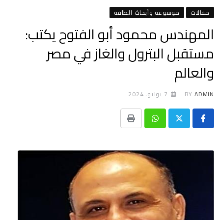
مقالات
موسوعة وأبحاث الطاقة
المهندس محمود أبو الفتوح يكتب:
مستقبل البترول والغاز في مصر
والعالم
ADMIN
BY
7 يوليو، 2024
Print
Whatsapp