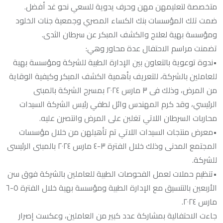
متخصصة لتعليمهن مهن وحرف يدوية للسعي نحو غد أفضل.
ضمت تلك المؤسسات بنك الكساء المصري وجمعية جنات الخلود
ومؤسسة بهية لعلاج والكشف المبكر عن سرطان الثدى.
تضمنت مراسم الاحتفال عدة محاور وهي:
•ندوة توعوية بالتعاون بين الإدارة الطبية للشركة ومؤسسة بهية
للعاملين بالشركة، للتعريف بأهمية الكشف المبكر وكيفية الوقاية
من المرض، وذلك فى ٣ مارس ٢٠٢٤ بمسرح الشركة بالمبنى
الرئيسي، وقد كرم المهندس وائل لطفي رئيس الشركة السيدات
محاربات السرطان اللاتي تغلبن على المرض وانتصرن عليه.
•معرض منتجات السيدات اللاتي تم تأهيلهن من خلال مؤسسات
المجتمع المدنى وذلك خلال الفترة ٣-٤ مارس ٢٠٢٤ بالمبنى الرئيسى
للشركة.
•تنظيم حملات لعمل الفحوصات الطبية للعاملين بالشركة فوق سن
الأربعين بالتنسيق مع الإدارة الطبية ومؤسسة بهية خلال الفترة ٥-٦
مارس ٢٠٢٤.
جاءت الاحتفالية بمشاركة عدد كبير من العاملين، وعكست إصرار