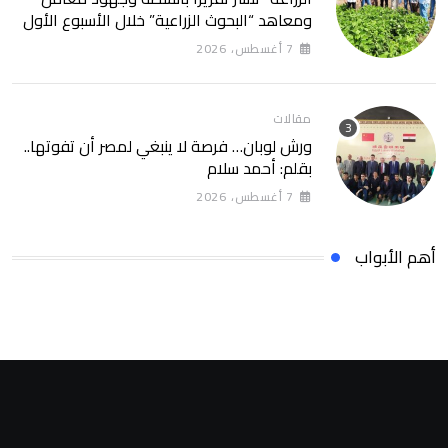
ومعاهد “البحوث الزراعية” خلال الأسبوع الأول
من أغسطس 2026
7 أغسطس، 2026
مقالات
ورش لوبان… فرصة لا ينبغي لمصر أن تفوتها..
بقلم: أحمد سلام
7 أغسطس، 2026
أهم الأبواب