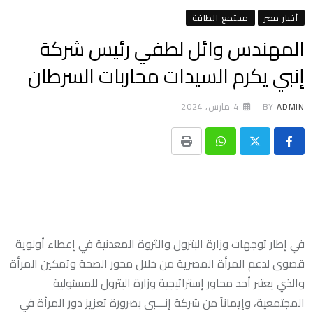
أخبار مصر
مجتمع الطاقة
المهندس وائل لطفي رئيس شركة
إنبي يكرم السيدات محاربات السرطان
ADMIN
BY
4 مارس، 2024
Print
Whatsapp
في إطار توجهات وزارة البترول والثروة المعدنية في إعطاء أولوية
قصوى لدعم المرأة المصرية من خلال محور الصحة وتمكين المرأة
والذي يعتبر أحد محاور إستراتيجية وزارة البترول للمسئولية
المجتمعية، وإيماناً من شركة إنـــبى بضرورة تعزيز دور المرأة في