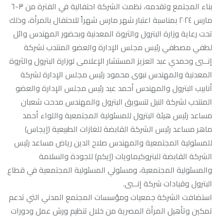
بناء المجتمع وتقدمه، نظمت الشركة احتفالية في الفترة من ٣-٦
مارس ٢٠٢٤ بمناسبة اعتبار شهر مارس شهراً للاحتفال بالمرأة، وذلك
تحت رعاية وزارة البترول والثروة المعدنية وبحضور المهندس وائل
لطفي مصطفي رئيس مجلس الإدارة والعضو المنتدب لشركة
إنــبى وحمدي عبد العزيز المستشار الإعلامى لوزارة البترول والثروة
المعدنية والمهندس نبوى محمود رئيس مجلس الإدارة لشركة
أنابيب البترول والمهندس أحمد عيد رئيس مجلس الإدارة والعضو
المنتدب لشركة النيل لتسويق البترول والمهندس مدحت شعبان
مساعد رئيس هيئة البترول للمسئولية المجتمعية واللواء أحمد
ماهر مساعد رئيس الشركة القابضة للغازات الطبيعية (إيجاس)
للمسئولية المجتمعية والمهندس صلاح الدين رياض مساعد رئيس
الشركة القابضة للبتروكيماويات (إيكم) للجودة والسلامة
والمسئولية المجتمعية، ومسئولي المسئولية المجتمعية في قطاع
البترول وقيادات شركة إنــبى.
استضافت الشركة جمعيات ومؤسسات المجتمع المدني التي تدعم
تمكين وتأهيل المرأة المصرية من خلال تنظيم ورش عمل ودورات