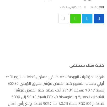
ADMIN
BY
31 مارس، 2024
Print
Whatsapp
كتبت سناء مصطفى
شهدت مؤشرات البورصة انخفاضا في مستهل تعاملات اليوم الأحد
أولي جلسات الأسبوع كما انخفض مؤشر السوق الرئيسي EGX30
بنسبة 0.47% مسجلا 27431 ألف نقطة. كما انخفض مؤشرا
الشركات الصغيرة والمتوسطة EGX70 بنسبة 0.13% إلى 6390
نقطة، وEGX100 بنسبة 0.23% عند 9057 نقطة. وبلغ رأس المال