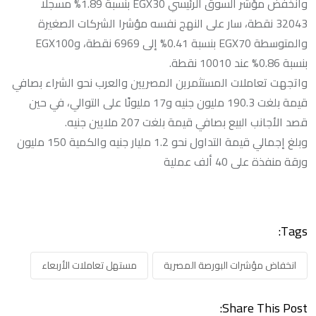
وانخفض مؤشر السوق الرئيسي EGX30 بنسبة 1.89% مسجلا
32043 نقطة، سار على النهج نفسه مؤشرا الشركات الصغيرة
والمتوسطة EGX70 بنسبة 0.41% إلى 6969 نقطة، وEGX100
بنسبة 0.86% عند 10010 نقطة.
واتجهت تعاملات المستثمرين المصريين والعرب نحو الشراء بصافي
قيمة بلغت 190.3 مليون جنيه و17 مليونًا على التوالي، في حين
قصد الأجانب البيع بصافي قيمة بلغت 207 ملايين جنيه.
وبلغ إجمالي قيمة التداول نحو 1.2 مليار جنيه والكمية 150 مليون
ورقة منفذة على 40 ألف عملية
Tags:
انخفاض مؤشرات البورصة المصرية
مستهل تعاملات الأربعاء
Share This Post: