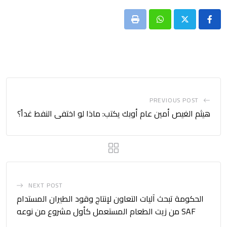
Print
Whatsapp
PREVIOUS POST
هيثم الغيص أمين عام أوبك يكتب: ماذا لو اختفى النفط غداً؟
NEXT POST
الحكومة تبحث آليات التعاون لإنتاج وقود الطيران المستدام
SAF من زيت الطعام المستعمل كأول مشروع من نوعه