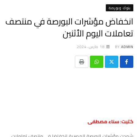
بنوك وبورصة
انخفاض مؤشرات البورصة في منتصف
تعاملات اليوم الأثنين
ADMIN
BY
18 مارس، 2024
Print
Whatsapp
كتبت: سناء مصطفى
شهدت مؤشرات البورصة المصرية إنخفاضا في منتصف تعاملات