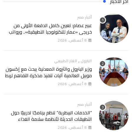
آخر الأخبار
أخبار مصر
عبير عصام: تعيين كامل الدفعة الأولى من
خريجي «عمار للتكنولوجيا التطبيقية».. ورواتب
تصل إلى 13 ألف جنيه
8 أغسطس، 2026
,
البترول
الغاز الطبيعي
وزير البترول والثروة المعدنية يبحث مع إكسون
موبيل العالمية آليات تنفيذ مذكرة التفاهم لربط
اكتشافات الشركة في قبرص بالبنية التحتية
8 أغسطس، 2026
المصرية
أخبار مصر
“الخدمات البيطرية” تنظم برنامجًا تدريبيًا حول
التطبيقات الحديثة لأنظمة سلامة الغذاء
8 أغسطس، 2026