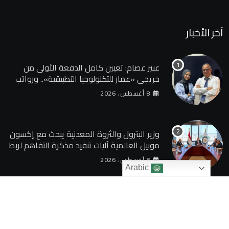
آخر الأخبار
عبير عصام: تعيين كامل الدفعة الأولى من
خريجي «عمار للتكنولوجيا التطبيقية».. ورواتب
تصل إلى 13 ألف جنيه
8 أغسطس، 2026
وزير البترول والثروة المعدنية يبحث مع إكسون
موبيل العالمية آليات تنفيذ مذكرة التفاهم لربط
اكتشافات الشركة في قبرص بالبنية التحتية
8 أغسطس، 2026
المصرية
Arabic