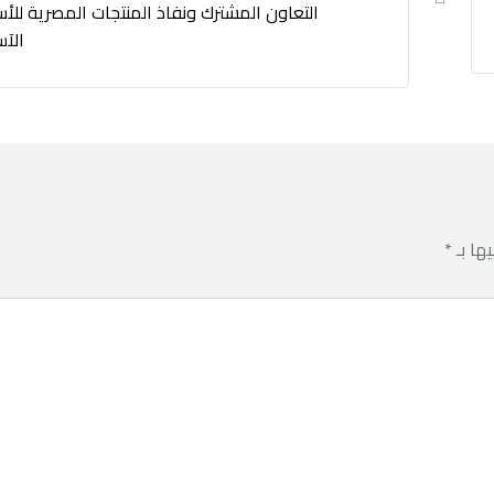
التعاون المشترك ونفاذ المنتجات المصرية للأ
الآس
يها بـ
*