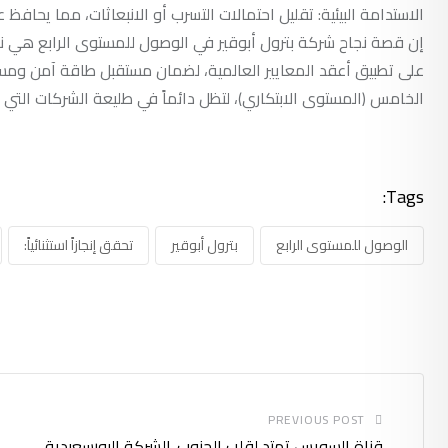
الاستدامة البيئية: تقليل احتمالات التسرب أو الانبعاثات، مما يحافظ
إن قصة نجاح شركة بترول أبوقير في الوصول للمستوى الرابع هي نموذ
على تطبيق أعقد المعايير العالمية، لضمان مستقبل طاقة آمن ومست
الخامس (المستوى الابتكاري)، لتظل دائماً في طليعة الشركات التي تق
Tags:
الوصول للمستوى الرابع
بترول أبوقير
تحقق إنجازاً استثنائياً:
PREVIOUS POST
قناة السويس تمتد لقلب الجنوب..الشركة البورسعيدية