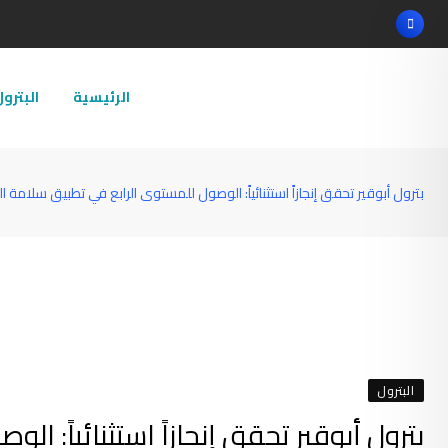
Ski
t
conten
الرئيسية
البترو
بترول أبوقير تحقق إنجازاً استثنائياً: الوصول للمستوى الرابع في تطبيق سلامة العمل
البترول
بترول أبوقير تحقق إنجازاً استثنائياً: 