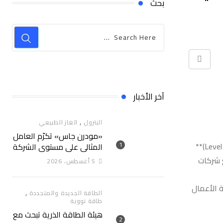
بحث
Print
آخر الأخبار
,
البترول
الغاز الطبيعي
«مودرن جاس» تكرّم العامل
في خطوة ترسخ مكانتها كأحد ركائز قطاع الطاقة في مصر، أعلنت **شركة بترول أبوقير** عن نجاحها في الوصول إلى **المستوى الرابع (Level 4)**
المثالي علي مستوي الشركة
 **أربع شركات
5 أغسطس، 2026
ة الأعمال
,
الطاقة الجديدة والمتجددة
طاقة نووية
هيئة الطاقة الذرية تبحث مع