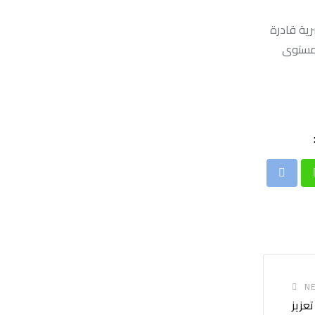
رية قادرة
لمستوى
Print
Whatsap
NE
تعزيز