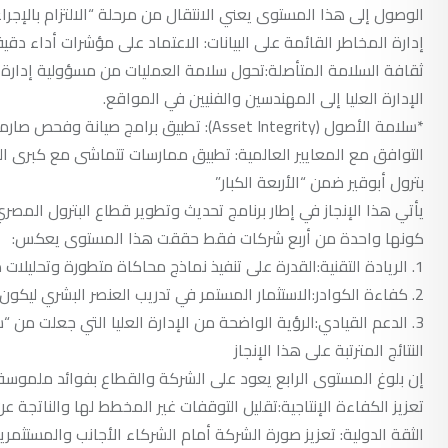
الوصول إلى هذا المستوى يعني الانتقال من مرحلة “الالتزام بالإجراء
إدارة المخاطر القائمة على البيانات: الاعتماد على مؤشرات أداء دقيقة (KPIs) للتنبؤ بالمخاطر قبل وقوعها، بدلاً من مجرد الاستجابة ل
ثقافة السلامة المتأصلة:تحول سلامة العمليات من مسؤولية إدار
الإدارة العليا إلى المهندسين والفنيين في المواقع.
*سلامة الأصول (Asset Integrity): تطبيق برامج صيانة وفحص صارمة للمعدات والمنشآت تضمن عملها بكفاءة وأمان طوال عمرها الافتراضي.
التوافق مع المعايير العالمية: تطبيق ممارسات تتماشى مع كبرى الهيئات
بترول أبوقير ضمن “الأربعة الكبار”
يأتي هذا الإنجاز في إطار برنامج تحديث وتطوير قطاع البترول الم
كونها واحدة من أربع شركات فقط حققت هذا المستوى يعكس:
1. الريادة التقنية:القدرة على تنفيذ نماذج محاكاة متطورة وتحليلات دقيقة للمخاطر (Quantitative Risk Assessment).
2. كفاءة الكوادر:الاستثمار المستمر في تدريب العنصر البشري ليكون قادراً على إدارة العمليات المعقدة بأعلى درجات الانضباط.
3. الدعم القيادي:الرؤية الواضحة من الإدارة العليا التي جعلت من “سلامة العمليات” قيمة أساسية لا تهاون فيها مقابل زيادة الإنتاج.
النتائج المترتبة على هذا الإنجاز
إن بلوغ المستوى الرابع يعود على الشركة والقطاع بفوائد ملموسة
تعزيز الكفاءة الإنتاجية:تقليل التوقفات غير المخطط لها والناتجة ع
الثقة الدولية: تعزيز صورة الشركة أمام الشركاء الأجانب والمستثمري