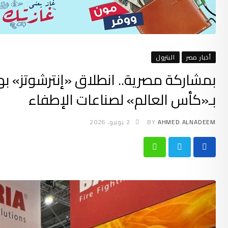
أخبار مصر
البترول
بمشاركة مصرية.. انطلاق «إنترشوتز» بها
بـ«كأس العالم» لصناعات الإطفاء
AHMED ALNADEEM
BY
2 يونيو، 2026
Whatsapp