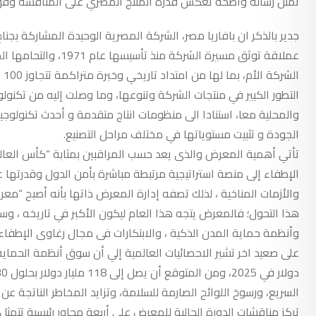
تمثل رسالة واضحة تعكس قدرة المنتج المصري على المنافسة وفق أ
ال
التطور الكبير في منتجات الشركة وتنوعها، وما وصلت إليه من تكنولوج
والمحلية معا، استنادا الى منظومات انتاج متقدمة و أحدث تكنولوجيا
الجودة و تثبيت مستوياتها في مختلف مراحل التصنيع.
تأتي أهمية المعرض والذى يعد حسب المراقبين بمثابة “كأس العالم
الإطفاء إلى منصة استراتيجية مرتبطة مباشرة بأمن الدول وقدرتها عل
هذا التحول؛ فالمعرض يتجه هذا العام ليكون الأكبر في تاريخه ، وسط
وأنظمة حماية المدن الذكية ، والابتكارات فى مجال رغاوى الإطفاء 
السريع، ورسوخ اللوائح الصارمة للسلامة، وتزايد المخاطر الناتجة عن 
تركز مناقشات الدورة الحالية للمعرض على أربعة محاور رئيسية تتمثل 