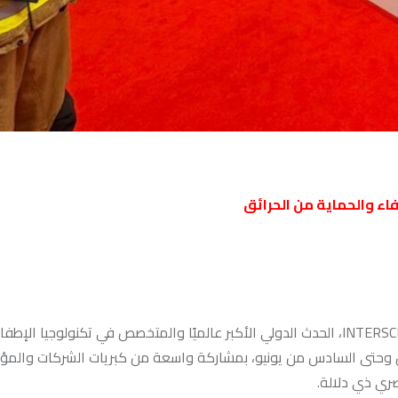
اء والحماية من الحرائق
انطلقت امس بمدينة هانوفر الألمانية فعاليات معرض INTERSCHUTZ 2026، الحدث الدولي الأكبر عالميًا والمتخصص في تكنولوجي
لأول وحتى السادس من يونيو، بمشاركة واسعة من كبريات الشركات والم
ي ذي دلالة.