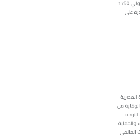
يقام المعرض هذا العام تحت شعار Safeguarding Tomorrow (حماية المستقبل ) علي مساحة عرض تتجاوز 118 ألف متر مربع ، بمشاركة حوالي 1750
ادرة على
 قوة وخبرة الصناعة المصرية
الوقاية من
 للتوجه
الإطفاء والحماية
ث العالمي