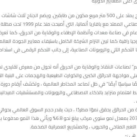
على المعايير الدولية
جدير بالذكر ان بافاريا مصر، الشركة المصرية الوحيدة المشاركة بجناح يمتد على 500 متر مربع مكون من طابقين. ويضم الجناح ثلاث
عملاقة توثق مسيرة الشركة منذ تأسيسها عام 1971، والتحامها الصناعي المم
شركة الأم، بما لها من امتداد تاريخي وخبرة متراكمة تتجاوز 100 عام في صناعة معدات وأنظمة الإطفاء والوقاية من الحريق
يا راقية كما تبين التزام الشركة الكامل باستيفاء معايير الجودة العالم
 التحكم الآلي والروبوتات الصناعية، إلى جانب التحكم الرقمى في استدا
” لصناعات الانقاذ والوقاية من الحريق أنه تحول من معرض تقليدي لس
ى مواجهة الحرائق الكبرى والكوارث الطبيعية والهجمات على البنية الت
 اهتمام متزايد بالذكاء الاصطناعي والروبوتات والمستشفيات الميدانية
.
دولار في 2025، ومن المتوقع أن يصل إلى 118 مليار دولار بحلول 2030 بمعدل نمو سنوي مركب يبلغ نحو 6.8% ويأتي هذ
التغير المناخي والحروب ، والمشاريع العمرانية الضخمة.
في :-