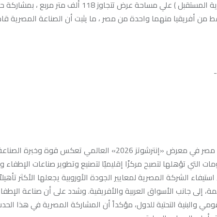
ه شركتان فقط من أفريقيا منهما واحدة من مصر ، ما يثبت أن الصناعة المصرية ق
-
وأكد الدكتور نادر رياض، رئيس مجموعة بافاريا القابضة، أن مشاركة مصر في معرض «إنترشوتز 2026» العالمي تعكس
التي تؤهلها لتصبح مركزًا إقليميًا لتصنيع وتطوير صناعات الإطفاء و
تيفاء الشركة المصرية لمعايير الجودة الأوروبية يجعلها الأكثر تأهيلاً
لسوق الأوروبية التي يتجاوز قوامها 400 مليون نسمة، إلى جانب الأسواق العربية والأفريقية. وشدد على أن صناعة 
لقومي والبنية التحتية للدول، مؤكداً أن المشاركة المصرية في هذا الحد