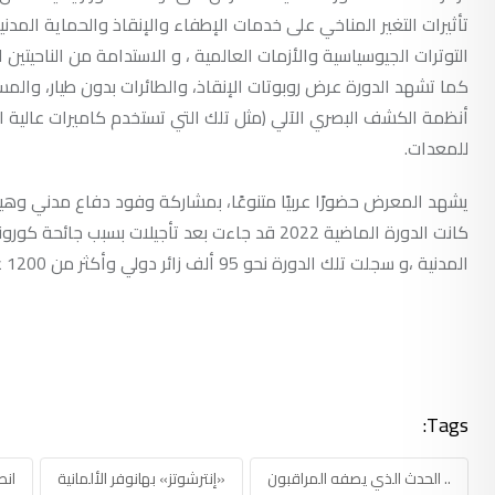
تأثيرات التغير المناخي على خدمات الإطفاء والإنقاذ والحماية المد
التوترات الجيوسياسية والأزمات العالمية ، و الاستدامة من الناحيتين ا
كما تشهد الدورة عرض روبوتات الإنقاذ، والطائرات بدون طيار، والمس
أنظمة الكشف البصري الآلي (مثل تلك التي تستخدم كاميرات عالية الدقة 
للمعدات.
يشهد المعرض حضورًا عربيًا متنوعًا، بمشاركة وفود دفاع مدني وهي
كانت الدورة الماضية 2022 قد جاءت بعد تأجيلات 
المدنية ،و سجلت تلك الدورة نحو 95 ألف زائر دولي وأكثر من 1200 عارض، وركزت على مفهوم “الحماية والإنقاذ المتصل”
Tags:
.. الحدث الذي يصفه المراقبون
«إنترشوتز» بهانوفر الألمانية
انط