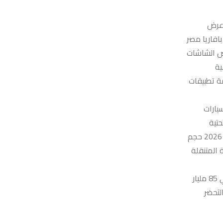
 شاشات عرض
تد مع بافاريا ألمانيا، التي أصبحت منذ عام 1999 تحت مظلة بافاريا مصر
، كما تعرض الشاشات
ية
مة تطبيقات
يارات
حتية
والأزمات المناخية ، لذلك تصفه إدارة المعرض ذاتها بأنه أصبح “معرضًا سياسيًا أيضًا” في ظل تصاعد المخاطر العالمية ، وتكشف أرقام دورة 2026 حجم
 المتنقلة
على صعيد اخر تشير الاحصائيات العالمية إلي أن سوق أنظمة الحماية من الحرائق يحقق نموًا مطردًا ، حيث يقدر حجم السوق العالمي بحوالي 85 مليار
ا النمو مدفوعا بالتحضر