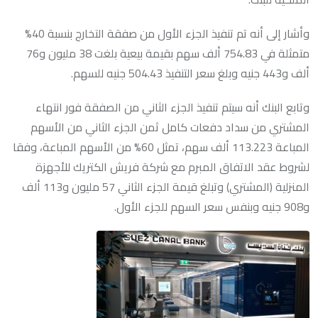
وأشار إلى أنه تم تنفيذ الجزء الأول من صفقة التخارج بنسبة 40%
متمثلة في 754.83 ألف سهم بقيمة بيعية بلغت 38 مليون و76
ألف و443 جنيه وبلغ سعر التنفيذ 504.43 جنيه للسهم.
وتابع البنك أنه سيتم تنفيذ الجزء الثاني من الصفقة فور انتهاء
المشتري من سداد دفعات كامل ثمن الجزء الثاني من الأسهم
المباعة 113.223 ألف سهم، تمثل 60% من الأسهم المباعة، وفقا
لشروط عقد الاتفاق المبرم مع شركة فريش الكتريك للأجهزة
المنزلية (المشتري) وتبلغ قيمة الجزء الثاني 57 مليون و113 ألف
و908 جنيه وبنفس سعر السهم للجزء الأول.