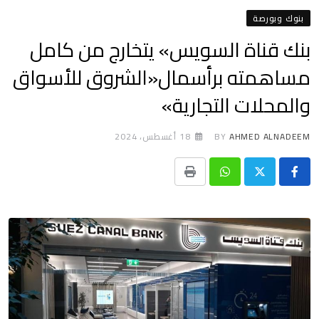
بنوك وبورصة
بنك قناة السويس» يتخارج من كامل
مساهمته برأسمال«الشروق للأسواق
والمحلات التجارية»
AHMED ALNADEEM
BY
18 أغسطس، 2024
Print
Whatsapp