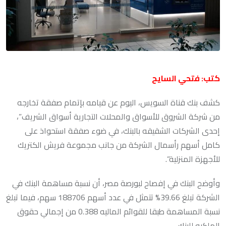
كتب: فتحي السايح
كشف بنك قناة السويس، اليوم عن قيامه بإتمام صفقة تخارجه
من شركة الشروق للأسواق والمحلات التجارية أسواق الشريف”،
إحدى الشركات الشقيقه بالبنك، في ضوء صفقة استحواذ على
كامل أسهم رأسمال الشركة من جانب مجموعة فريش الكتريك
للأجهزة المنزلية”.
وأوضح البنك في إفصاح لبورصة مصر، أن نسبة مساهمة البنك في
الشركة تبلغ 39.66% تتمثل في عدد أسهم 188706 سهم، فيما تبلغ
نسبة المساهمة طبقا للقوائم الماليه 0.388 من إجمالي حقوق
الملكيه للبنك.