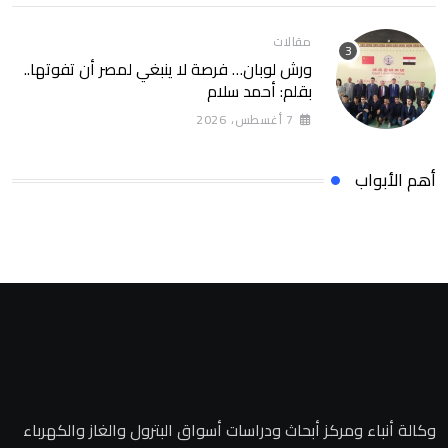
مقالات
ورش لوبان… فرصة لا ينبغي لمصر أن تفوتها..
بقلم: أحمد سلام
7 أغسطس، 2026
أهم الأبواب
وكالة أنباء ومركز أبحاث ودراسات أسواق البترول والغاز والكهرباء