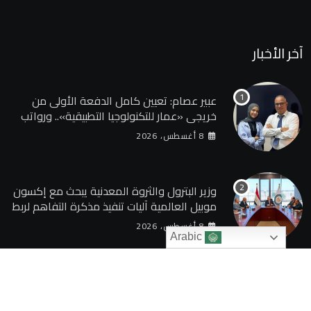
آخر الأخبار
عبير عصام: تعيين كامل الدفعة الأولى من
خريجي «عمار للتكنولوجيا التطبيقية».. ورواتب
تصل إلى 13 ألف جنيه
8 أغسطس، 2026
وزير البترول والثروة المعدنية يبحث مع إكسون
موبيل العالمية آليات تنفيذ مذكرة التفاهم لربط
اكتشافات الشركة في قبرص بالبنية التحتية
8 أغسطس، 2026
المصرية
Arabic