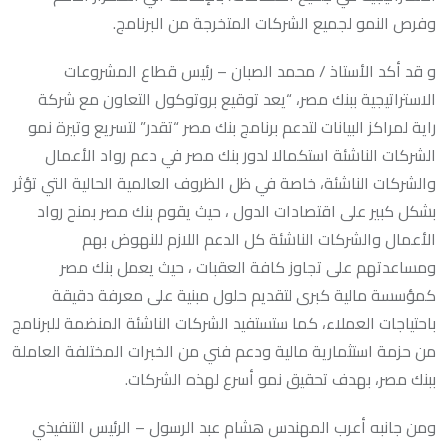
وفرص النمو لجميع الشركات المتخرجة من البرنامج.
و قد أكد الأستاذ / محمد الصبان – رئيس قطاع المشروعات
الاستراتيجية ببنك مصر، “يعد توقيع بروتوكول التعاون مع شركة
راية لمراكز البيانات لتدعم برنامج بنك مصر “تقدر” لتسريع وتيرة نمو
الشركات الناشئة استكمالا لدور بنك مصر في دعم رواد الأعمال
والشركات الناشئة، خاصة في ظل الظروف العالمية الحالية التي تؤثر
بشكل كبير على اقتصادات الدول ، حيث يقوم بنك مصر بمنح رواد
الأعمال والشركات الناشئة كل الدعم اللازم للنهوض بهم
ومساعدتهم على تجاوز كافة العقبات ، حيث يعمل بنك مصر
كمؤسسة مالية كبرى لتقديم حلول مبنية على معرفة دقيقة
باحتياجات العملاء، كما ستستفيد الشركات الناشئة المنضمة للبرنامج
من حزمة استثمارية مالية ودعم فني من الخبرات المختلفة العاملة
ببنك مصر، بهدف تحقيق نمو أسرع لهذه الشركات.
ومن جانبه أعرب المهندس هشام عبد الرسول – الرئيس التنفيذي