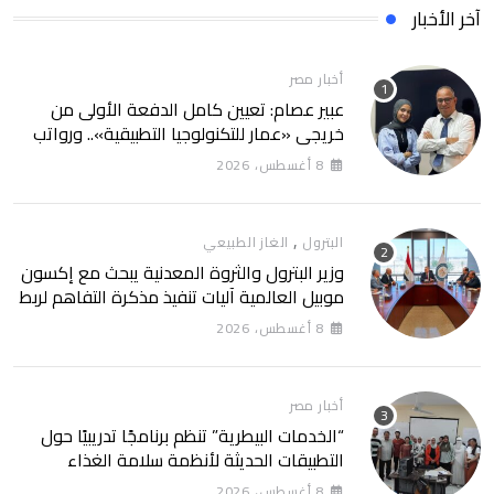
آخر الأخبار
أخبار مصر
عبير عصام: تعيين كامل الدفعة الأولى من
خريجي «عمار للتكنولوجيا التطبيقية».. ورواتب
تصل إلى 13 ألف جنيه
8 أغسطس، 2026
,
البترول
الغاز الطبيعي
وزير البترول والثروة المعدنية يبحث مع إكسون
موبيل العالمية آليات تنفيذ مذكرة التفاهم لربط
اكتشافات الشركة في قبرص بالبنية التحتية
8 أغسطس، 2026
المصرية
أخبار مصر
“الخدمات البيطرية” تنظم برنامجًا تدريبيًا حول
التطبيقات الحديثة لأنظمة سلامة الغذاء
8 أغسطس، 2026