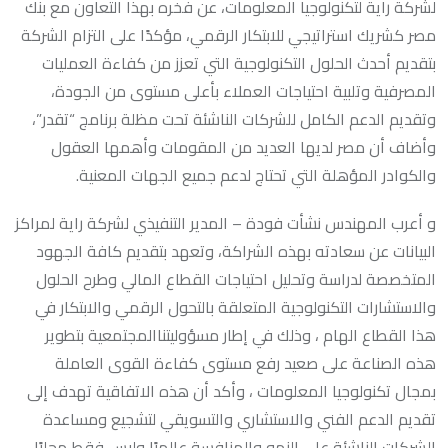
لشركة راية لتكنولوجيا المعلومات، عن فخره بهذا التعاون مع بنك
مصر كشريك استراتيجي للابتكار الرقمي، مؤكدًا على التزام الشركة
بتقديم أحدث الحلول التكنولوجية التي تعزز من كفاءة العمليات
المصرفية وتلبية احتياجات العملاء بأعلى مستوى من الجودة،
وتقديم الدعم الكامل للشركات الناشئة تحت مظلة برنامج “تقدر”،
وأضاف أن مصر لديها العديد من المقومات وأهمها العقول
والكوادر المؤهلة التي تحتاج لدعم جميع الجهات المعنية.
و أعرب المهندس نشأت فودة – المدير التنفيذي لشركة راية لمراكز
البيانات عن سعادته بهذه الشراكة، وتعهد بتقديم كافة الجهود
المتخصصة لدراسة وتحليل احتياجات القطاع المالي وطرح الحلول
والاستشارات التكنولوجية المتعلقة بالتحول الرقمي والابتكار في
هذا القطاع الهام ، وذلك في إطار مسؤوليتناالمجتمعية بتطوير
هذه الصناعة على صعيد رفع مستوى كفاءة القوى العاملة
بمجال تكنولوجيا المعلومات ، وأكد أن هذه الاتفاقية تهدف إلى
تقديم الدعم الفني والاستشاري والتسويقي لتشجيع ومساعدة
الشركات الناشئة على النمو والمنافسة عالميًا وليس فقط محليًا.