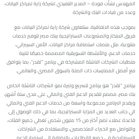
المهندس نشأت فودة – المدير التنفيذي لشركة راية لمراكز البيانات،
وعدد من قيادات البنك والشركة.
بموجب هذه الاتفاقية، ستتعاون شركة راية لمراكز البيانات مع
فريق الابتكار والمشروعات الاستراتيجية ببنك مصر لتوفير خدمات
متنوعة، مثل منصات استضافة مراكز البيانات، الأمن السيبراني،
خدمات الدعم، والأنشطة التسويقية المصممة خصيصًا لتلبية
متطلبات الشركات الناشئة المشتركة في برنامج “تقدر”، بما يتوافق
مع أفضل الممارسات ذات الصلة بالسوق المصري والعالمي.
برنامج “تقدر” هو برنامج لتسريع وتيرة نمو الشركات الناشئة الخاص
بنك مصر، مصمم لتقديم الدعم الفني والمالي على مدى ستة أشهر،
ويقدم البرنامج مجموعة واسعة من خدمات الدعم الفني والمالي
الي جانب العديد من المزايا الاستراتيجية، بما في ذلك الوصول إلى
قاعدة عملاء تضم أكثر من 15 مليون شخص تغطي جميع الفئات،
والتواصل مع الخبراء المتخصصين، والاستفادة من الشراكات
الاستراتيجية في جميع القطاعات، بالإضافة الي استمرار الدعم