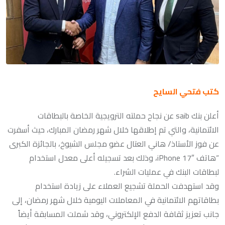
كتب فتحي السايح
أعلن بنك saib عن نجاح حملته الترويجية الخاصة بالبطاقات
الائتمانية، والتي تم إطلاقها خلال شهر رمضان المبارك، حيث أسفرت
عن فوز الأستاذ/ هاني العتال عضو مجلس الشيوخ، بالجائزة الكبرى
“هاتف iPhone 17″، وذلك بعد تسجيله أعلى معدل استخدام
لبطاقات البنك في عمليات الشراء.
وقد استهدفت الحملة تشجيع العملاء على زيادة استخدام
بطاقاتهم الائتمانية في المعاملات اليومية خلال شهر رمضان، إلى
جانب تعزيز ثقافة الدفع الإلكتروني، وقد شملت المسابقة أيضاً