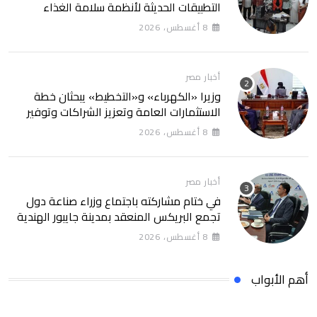
التطبيقات الحديثة لأنظمة سلامة الغذاء
8 أغسطس، 2026
أخبار مصر
وزيرا «الكهرباء» و«التخطيط» يبحثان خطة
الاستثمارات العامة وتعزيز الشراكات وتوفير
التمويلات المبتكرة للمشروعات فى مجالات
8 أغسطس، 2026
الطاقة والخامات الأرضيّة والمعادن النادرة
أخبار مصر
في ختام مشاركته باجتماع وزراء صناعة دول
تجمع البريكس المنعقد بمدينة جايبور الهندية
8 أغسطس، 2026
أهم الأبواب