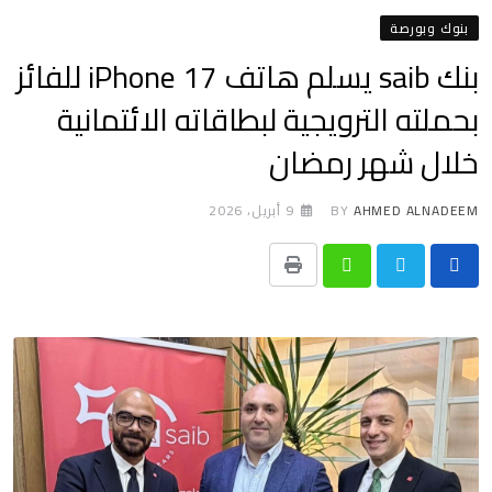
بنوك وبورصة
بنك saib يسلم هاتف iPhone 17 للفائز
بحملته الترويجية لبطاقاته الائتمانية
خلال شهر رمضان
AHMED ALNADEEM
BY
9 أبريل، 2026
Print
Whatsapp