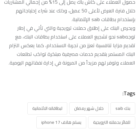
حصول العملاء على كاش باك يصل إلى 15% من إجمالي المشتريات
خلال فترة العرض لأعلى 50 عميل، وذلك عند شراء إحتياجاتهم
بإستخدام بطاقات saib الإئتمانية.
ويحرص البنك على إطلاق حملات ترويجية والتي تأتي في إطار
توجهsaib نحو تشجيع العملاء على استخدام بطاقات البنك، مع
تقديم مزايا تنافسية تعزز من تجربة الاستخدام، كما يعكس التزام
البنك المستمر بتقديم خدمات مصرفية مبتكرة تواكب تطلعات
العملاء وتوفر لهم مزيداً من المرونة في إدارة نفقاتهم اليومية.
Tags:
بنك saib
خلال شهر رمضان
لبطاقاته الائتمانية
للفائز بحملته الترويجية
يسلم هاتف iphone 17