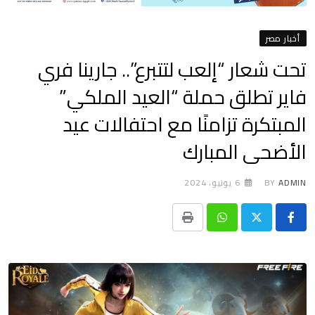
أخبار مصر
تحت شعار “إلعب لتتبرع”.. جارينا فري
فاير تطلق حملة “العيد الملكي”
المبتكرة تزامنًا مع احتفالات عيد
الأضحى المبارك
ADMIN
BY
6 يونيو، 2024
Print
Whatsapp