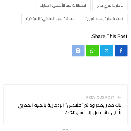
.. جارينا فري فاير
احتفالات عيد الأضحى المبارك
تحت شعار "إلعب لتتبرع"
حملة "العيد الملكي" المبتكرة
Share This Post:
Print
Whatsapp
PREVIOUS POST
بنك مصر يصدر ودائع “فليكس” الإدخارية بالجنيه المصري
بأعلى عائد يصل إلى ‎ سنويًا%22.