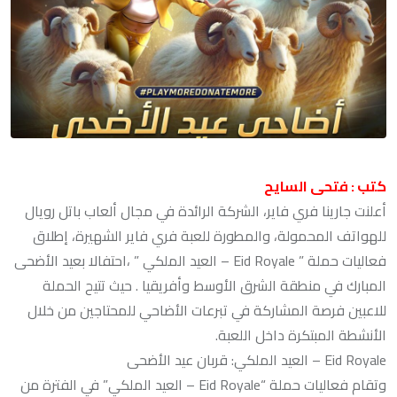
كتب : فتحى السايح
أعلنت جارينا فري فاير، الشركة الرائدة في مجال ألعاب باتل رويال
للهواتف المحمولة، والمطورة للعبة فري فاير الشهيرة، إطلاق
فعاليات حملة ” Eid Royale – العيد الملكي ” ،احتفالا بعيد الأضحى
المبارك في منطقة الشرق الأوسط وأفريقيا . حيث تتيح الحملة
للاعبين فرصة المشاركة في تبرعات الأضاحي للمحتاجين من خلال
الأنشطة المبتكرة داخل اللعبة.
Eid Royale – العيد الملكي: قربان عيد الأضحى
وتقام فعاليات حملة “Eid Royale – العيد الملكي” في الفترة من