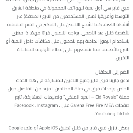
فري فاير هي أول لعبة للهواتف المحمولة في منطقة الشرق
الأوسط وأفريقيا تمكن المستخدمين من التبرع (الصدقة) عبر
أنشطة اللعبة. كما تشجع اللاعبين على التفكير في القيم الحقيقية
للأضحية خلال عيد الأضحى. يواجه اللاعبون قرارًا مهمًا ذا مغزى
باستخدام الرموز الخاصة بهم للحصول على مكافآت داخل اللعبة أو
للتبرع بالأضحية، مما يشجعهم على إعطاء الأولوية لاحتياجات
الآخرين.
انضم إلى الاحتفال
تدعو جارينا فري فاير جميع اللاعبين للمشاركة في هذا الحدث
الخاص وإحداث فرق في حياة المحتاجين. لمزيد من التفاصيل حول
حملة “Eid Royale – العيد الملكي” وتعليمات المشاركة، تابع
صفحات Garena Free Fire MEA على Facebook ، Instagram ،
TikTok وYouTube.
يمكن تنزيل فري فاير من خلال تطبيق Apple iOS أو متجر Google