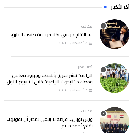
آخر الأخبار
مقالات
عبدالفتاح موسى يكتب: وجوهٌ صنعت الفارق
7 أغسطس، 2026
أخبار مصر
الزراعة” تنشر تقريرًا بأنشطة وجهود معامل
ومعاهد “البحوث الزراعية” خلال الأسبوع الأول
من أغسطس 2026
7 أغسطس، 2026
مقالات
ورش لوبان… فرصة لا ينبغي لمصر أن تفوتها..
بقلم: أحمد سلام