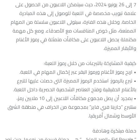
7 إلى 26 يونيو 2024، حيث سيتمكن اللاعبون من الحصول على
علامة تبويب مخصصة في اللعبة للوصول إلى هذه المبادرة
الخاصة. وخلال هذه الفترة، سيتولى اللاعبون سلسلة من المهام
الممتعة، مثل خوض المنافسات مع الأصدقاء. ومع كل مهمة
مكتملة يحصل اللاعبون على مكافأت متمثلة في رموز الأغنام
والأبقار المميزة.
كيفية المشاركة بالتبرعات من خلال رموز اللعبة:
• اربح رموز الأغنام ورموز البقر عبر إكمال المهام في اللعبة.
• تبرع بالرموز: استخدم الرموز المميزة التي حصلت عليها للتبرع
بالأغنام الحقيقية وفتح العناصر الشخصية الحصرية داخل اللعبة.
• بمجرد أن يصل مجموع مكافأت اللاعبين إلى 10 ملايين رمز،
ستتبرع “جارينا فري فاير” بمجموعة من الخراف في منطقة الشرق
الأوسط وشمال أفريقيا.
حملة مبتكرة وهادفة
” Eid Royale -العيد الملكي” هي حملة فريدة من نوعها، حيث تعد