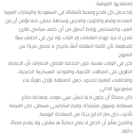
لمصالحها القومية.
إننا نحمل كل تقديرٍ ومحبة لأشقائنا في السعودية والإمارات العربية
المتحدة وقطر والكويت والبحرين وسلطنة عمان، كما نؤمن أن بين
العرب والمسلمين روابط أعمق من أي خلاف سياسي طارئ.
فنحن لا نريد لهذه العلاقات إلا الثبات، ولا نرى في الخلاف سببًا
للقطيعة، لأن الأمة المثقلة أصلًا بالجراح لا تحتمل مزيدًا من
الشروخ.
لكن في الوقت نفسه، فإن الحكمة تقتضي الاعتراف بأن الاعتماد
الطويل على المظلات الأجنبية، والقواعد العسكرية الخارجية،
والتحالفات العابرة للحدود، جعل المنطقة تؤجل طويلًا بناء
مشروعها الذاتي.
كان ممكنًا أن يكون لدينا جيش عربي موحد، وصناعة دفاع
مستقلة، وسوق مشتركة، وقرار استراتيجي مستقل، لكن الفرصة
تأخرت، حتى صار الخارج جزءًا من المعادلة اليومية.
والتاريخ يعلّم أن الخارج لا يمنح حمايةً بلا مقابل، ولا يقدم ضمانًا
دائمًا.