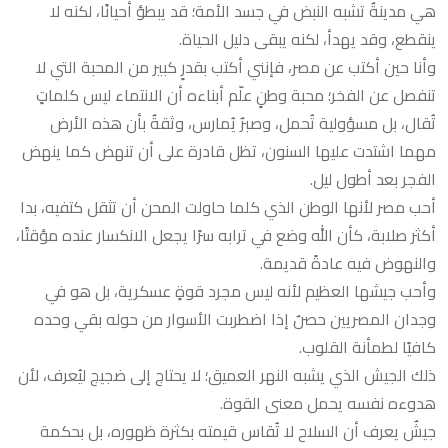
هي مدينةٌ تشبه النبض في جسد الأمة؛ قد يبطؤ أحيانًا، لكنه لا
ينقطع، وقد يهدأ، لكنه يبقى دليل الحياة.
وأنا حين أكتب عن مصر، فإنني أكتب بقدرٍ كبير من المحبة التي لا
تنفصل عن الفخر؛ محبة وطنٍ علّم أبناءه أن الانتماء ليس كلماتٍ
تُقال، بل مسؤولية تُحمل، وصبرٌ يُمارس، وثقةٌ بأن هذه الأرض
مهما اشتدت عليها السنون، تظل قادرة على أن تنهض كما ينهض
الفجر بعد أطول ليل.
أحب مصر لأنها الوطن الذي كلما حاولت المحن أن تثقل كتفيه، بدا
أكثر صلابة، كأن الله وضع في ترابه سرًا يجعل الانكسار عنده مؤقتًا،
والنهوض فيه عادةً قديمة.
وأحب جيشها العظيم لأنه ليس مجرد قوةٍ عسكرية، بل هو في
وجدان المصريين حصنٌ إذا اضطربت الأسوار من حوله بقي وحده
كافيًا لطمأنة القلوب.
ذلك الجيش الذي يشبه النهر العميق؛ لا يحتاج إلى ضجيج ليُعرف، لأن
هدوءه نفسه يحمل معنى القوة.
جيشٌ يعرف أن السلاح لا تُقاس قيمته بكثرة ظهوره، بل بحكمة