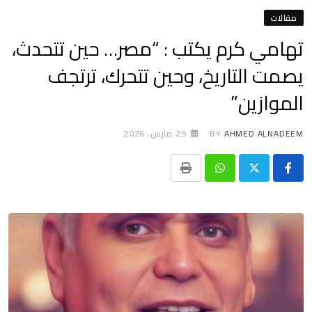
مقالات
تهامي كرم يكتب : “مصر… حين تتحدث،
يصمت التاريخ، وحين تتحرك، ترتجف
الموازين”
AHMED ALNADEEM
BY
29 مارس، 2026
Print
Whatsapp