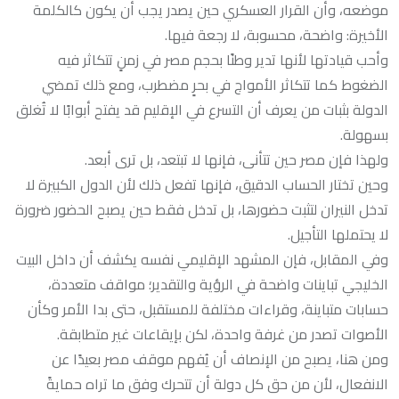
موضعه، وأن القرار العسكري حين يصدر يجب أن يكون كالكلمة
الأخيرة: واضحة، محسوبة، لا رجعة فيها.
وأحب قيادتها لأنها تدير وطنًا بحجم مصر في زمنٍ تتكاثر فيه
الضغوط كما تتكاثر الأمواج في بحرٍ مضطرب، ومع ذلك تمضي
الدولة بثبات من يعرف أن التسرع في الإقليم قد يفتح أبوابًا لا تُغلق
بسهولة.
ولهذا فإن مصر حين تتأنى، فإنها لا تبتعد، بل ترى أبعد.
وحين تختار الحساب الدقيق، فإنها تفعل ذلك لأن الدول الكبيرة لا
تدخل النيران لتثبت حضورها، بل تدخل فقط حين يصبح الحضور ضرورة
لا يحتملها التأجيل.
وفي المقابل، فإن المشهد الإقليمي نفسه يكشف أن داخل البيت
الخليجي تباينات واضحة في الرؤية والتقدير؛ مواقف متعددة،
حسابات متباينة، وقراءات مختلفة للمستقبل، حتى بدا الأمر وكأن
الأصوات تصدر من غرفة واحدة، لكن بإيقاعات غير متطابقة.
ومن هنا، يصبح من الإنصاف أن يُفهم موقف مصر بعيدًا عن
الانفعال، لأن من حق كل دولة أن تتحرك وفق ما تراه حمايةً