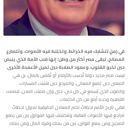
في زمنٍ تتشابك فيه الخرائط، وتختلط فيه الأصوات، وتتصارع
المصالح، تبقى مصر أكثر من وطن؛ إنها قلب الأمة الذي ينبض
حين تخبو القلوب، وعمود الصلابة حين تميل الأعمدة الأخرى
.
ليست مصر مجرد دولة تُحسب بالأرقام أو تُقاس بالمال، بل هي
المعنى حين تضيع المعاني، والمرجع حين تتشتت المسارات،
والصوت الذي يُسمع في كل حين، حتى وإن صمتت المدن، فصمت
القاهرة وحده أبلغ من كل الكلمات.
ففي تاريخ الأمم لحظاتٌ تختبر المعادن الحقيقية للدول؛ لحظاتٌ
تتراجع فيها الأصوات العالية، وتنكشف فيها الفوارق بين من يصنع
الضجيج ومن يصنع التوازن، بين من يملك وفرة المال ومن يملك