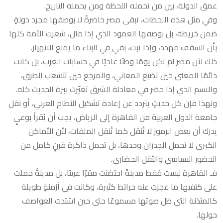
عمق الدولة، بين من تحمله اللحظة ومن يحمله التاريخ.
وفي مثل هذه اللحظات، تبقى مصر حاضرةً لا بوصفها مجرد دولةٍ
ضمن خريطة، بل بوصفها العمود الذي إذا مال، شعرت الأمة كلها
بأن السقف مهدد، وإذا ثبت، بقي في البناء ما يمنع الانهيار.
ذلك لأن مصر لم تكن يومًا وطنًا عاديًا في حسابات العرب، بل كانت
دائمًا المعنى حين تضيع المعاني، والمرجع حين تتشعب الطرق،
والاسم الذي إذا حضر في معادلة الشرق تغيّرت نبرة الحديث كله.
ولهذا فإن كل حديثٍ يتردد عن إعادة تشكيل النظام العربي، أو نقل
جامعة الدول العربية من القاهرة إلى الرياض، يجب أن يُقرأ بوعيٍ
يدرك أن بعض الرموز لا تُنقل كما تُنقل الملفات، لأن الأماكن
الكبرى لا تحمل الجدران وحدها، بل تحمل ذاكرة قرنٍ كامل من
الحضور السياسي والثقل الحضاري.
فـ القاهرة ليست فقط مدينةً احتضنت مقرًا عربيًا، بل مدينةٌ حملت
على كتفيها ما عجزت عنه خرائط كثيرة، وكانت في أزمنةٍ طويلة
كالمئذنة التي ظل صوتها مسموعًا حتى حين اشتدت العواصف
حولها.