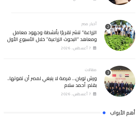
أخبار مصر
الزراعة” تنشر تقريرًا بأنشطة وجهود معامل
ومعاهد “البحوث الزراعية” خلال الأسبوع الأول
من أغسطس 2026
7 أغسطس، 2026
مقالات
ورش لوبان… فرصة لا ينبغي لمصر أن تفوتها..
بقلم: أحمد سلام
7 أغسطس، 2026
أهم الأبواب