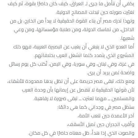
يكفي أن نتأمل ما جرى لـ العراق، كيف كان حاضرًا بقوة، ثم كيف
تغيّرت صورته حين تبدلت المصالح الدولية.
ولهذا تدرك مصر أن بناء القوة الحقيقية لا يبدأ من الخارج، بل من
الداخل، من تماسك الدولة، ومن صلابة مؤسساتها، ومن وعي
شعبها.
أما العدو الذي لا ينبغي أن يغيب عن البصيرة العربية، فهو ذلك
المشروع الذي يتمدد كلما انشغل العرب بخلافاتهم.
في غزة، وفي لبنان، وفي سوريا، وفي اليمن، تُكتب كل يوم رسائل
واضحة لمن يريد أن يرى.
ومع ذلك، تبقى مصر حريصة على أن تظل يدها ممدودة للأشقاء،
لأن قوتها الحقيقية لا تنفصل عن إيمانها بأن وحدة العرب
والمسلمين ــ مهما تعثرت ــ تبقى ضرورة لا رفاهية.
ستظل مصر في وجداني كما هي دائمًا:
آخر الأعمدة حين تتعب الأمة،
وأقرب الجدران حين تميل الأسقف،
والصوت الذي إذا هدأ، ظل معناه حاضرًا في كل مكان.