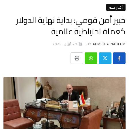
أخبار مصر
خبير أمن قومي: بداية نهاية الدولار
كعملة احتياطية عالمية
AHMED ALNADEEM
BY
29 أبريل، 2025
Print
Whatsapp