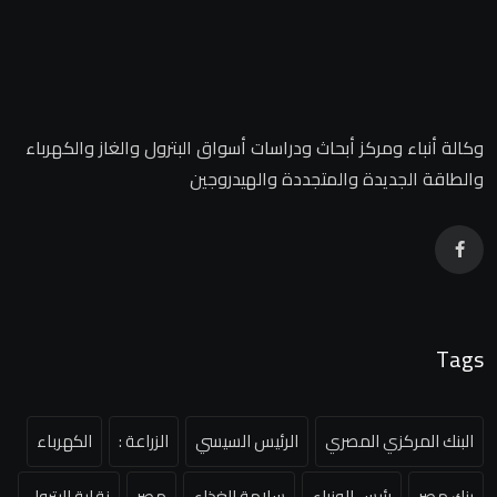
وكالة أنباء ومركز أبحاث ودراسات أسواق البترول والغاز والكهرباء
والطاقة الجديدة والمتجددة والهيدروجين
Tags
البنك المركزي المصري
الرئيس السيسي
الزراعة :
الكهرباء
بنك مصر
رئيس الوزراء
سلامة الغذاء
مصر
نقابة البترول