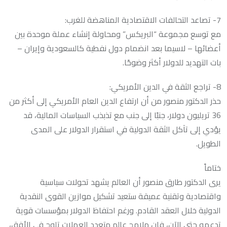
7- تصاعد التحالفات الاقتصادية المناهضة للغرب:
مع توسع مجموعة “البريكس” ومحاولة إنشاء عملة موحدة بين
أعضائها – لاسيما بعد انضمام دول نفطية كالسعودية وإيران –
بات التهديد للدولار أكثر وضوحًا.
8- تراجع الثقة في الدين الأمريكي:
حذر الدكتور منصور من أن ارتفاع الدين العام الأمريكي إلى أكثر من
36 تريليون دولار، جنبًا إلى جنب مع تذبذب السياسات المالية، قد
يؤدي إلى تآكل الثقة الدولية في استقرار الدولار على المدى
الطويل.
ختاماً
يرى الدكتور طارق منصور أن العالم يشهد تحولات سياسية
واقتصادية وتقنية عميقة ستعيد تشكيل موازين القوى النقدية
الدولية خلال العقد القادم. ورغم احتفاظ الدولار بمؤسسات قوية
تدعمه حتى الآن، فإن ملامح عالم متعدد العملات تلوح في الأفق،