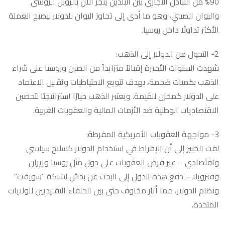
90% من التبادل التجاري بين البلدين يُنجز الآن بالروبل الروسي
واليوان الصيني، وهو ما أدى إلى تجاوز اليوان للدولار ليصبح العملة
الأكثر تداولًا داخل روسيا.
2- التحول من الدولار إلى الذهب:
شهدت السنوات الأخيرة إقبالاً متزايداً من الصين وروسيا على شراء
الذهب بكميات ضخمة، بهدف تنويع الاحتياطيات وتقليل الاعتماد
على الدولار كمخزن للقيمة. ويعتبر الذهب خيارًا استراتيجيًا لتحصين
الاقتصاديات الوطنية ضد الأزمات المالية والعقوبات الغربية.
3- مواجهة العقوبات الأمريكية المفرطة:
لفت الخبير إلى أن الإفراط في استخدام الدولار كسلاح سياسي
واقتصادي – عبر فرض العقوبات على دول مثل روسيا وإيران
وفنزويلا – دفع هذه الدول إلى البحث عن بدائل لشبكة “سويفت”
ونظام الدولار، مما أثار مخاوف حتى بين الحلفاء التقليديين للولايات
المتحدة.