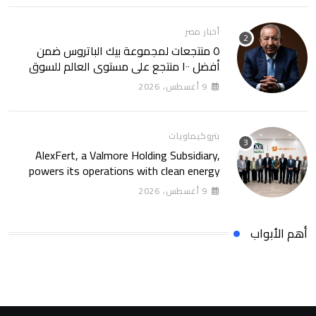
أخبار مصر
٥ منتجعات لمجموعة بيك الباتروس ضمن
أفضل ١٠٠ منتجع على مستوى العالم للسوق
الروسى
9 أغسطس، 2026
بتروكيماويات
AlexFert, a Valmore Holding Subsidiary,
powers its operations with clean energy
through a 30-year partnership with
9 أغسطس، 2026
SolarizEgypt
أهم الأبواب