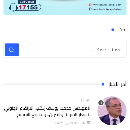
بحث
آخر الأخبار
البترول
المهندس مدحت يوسف يكتب: الارتفاع الجنوني
لاسعار السولار والبتزين.. ومجمع التفحيم
للمازوت بشركة السويس
10 أغسطس، 2026