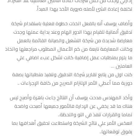
إدارتي وجدت من خلال شركات اعادة التأمين العالمية عند استرداد
تكلفة إعادة الشئ لأصله ضرورة الأخذ بهذا المبدأ.
وأضاف يوسف أنه بالفعل اتخذت خطوة فعلية باستقدام شركة
تدقيق ألمانية للقيام بهذا الدور الهام وعند بداية عملها وجدت
معارضة شديدة من شركة التشغيل والصيانة القائمة بالعمل
وكانت المعارضة نابعة من كم الأعمال المطلوب مراجعتها واتخاذ
ما يلزم بمتطلبات عمل إضافية كانت تشكل عبء اضافي علي
العاملين …
كنت اول من يتابع تقارير شركة التدقيق وتنفيذ متطلباتها بصفة
دورية مما أعطي الأمر الإلتزام الصريح من كافة الإجراءات ..
وأكد المهندس مدحت يوسف أن النتائج جاءت باهرة وأصبح ليس
هناك ما قد يخفي عن الإدارة فالأمور جميعها أصبحت واضحة
تماما والقرارات تنفذ في التو واللحظة..
انعكس الأمر علي نتائج الشركة واستطاعت تحقيق أهدافها بما
يفوق توقعاتها..