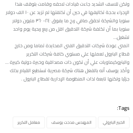
ولكن للاسف الشديد جاءت قيادات لاحقه وقامت بتوقف هذا
الإجراء بحجة تكاليفها في حين أن تكلفتها لم تزيد عن ١٠٠ الف دولار
سنويا والشركة تحقق صافي ربح ما يفوق ٢٤٠- ٣٦٠ مليون دولار
سنويا بما أن تكلفة شركة التدقيق اقل من ربع ربحية يوم واحد
تشغيل…
اتمني عودة شركات التدقيق الفني المحايدة تماما ومن خارج
قطاع البترول لعملها علي مستوي كافة شركات التكرير
والبتروكيماويات علي أن تكون ذات مصداقية وخبرة دولية كبيرة …
وأكد يوسف أنه بالفعل هناك شركة مصرية تستطيع القيام بذلك
جزئيا ولكنها تابعة لذات المنظومة الإدارية لقطاع البترول .
Tags:
الخبير البترولي
المهندس مدحت يوسف
معامل التكرير