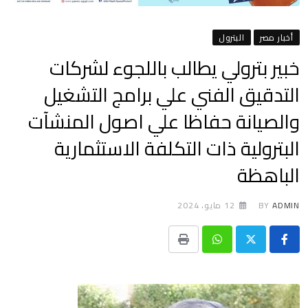
أخبار مصر
البترول
خبير بترولي يطالب باللجوء لشركات
التدقيق الفني علي برامج التشغيل
والصيانة حفاظا علي اصول المنشآت
البترولية ذات التكلفة الاستثمارية
الباهظة
ADMIN
BY
12 مايو، 2024
Print
Whatsapp