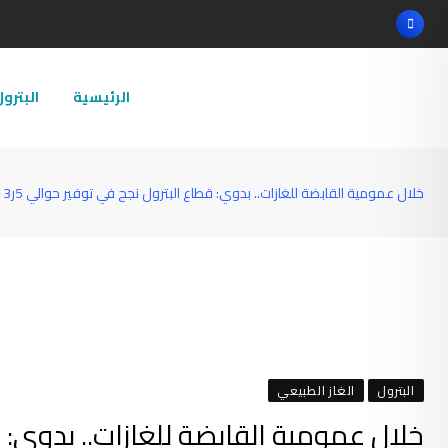
Ski
t
conten
الرئيسية
البترو
خلال عمومية القابضة للغازات.. بدوي: قطاع البترول نجح في توفير حوالي 5ر3 مليار دولار من الفاتورة الإستيرادية لمصر
البترول
الغاز الطبيعي