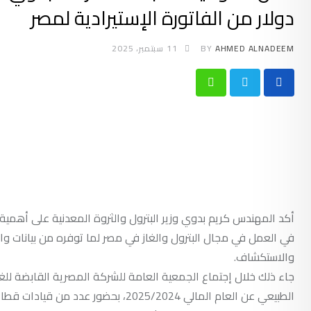
دولار من الفاتورة الإستيرادية لمصر
AHMED ALNADEEM
BY
11 سبتمبر، 2025
Whatsapp
أكد المهندس كريم بدوي وزير البترول والثروة المعدنية على أهمي
في العمل في مجال البترول والغاز في مصر لما توفره من بيانات وا
والاستكشاف.
جاء ذلك خلال إجتماع الجمعية العامة للشركة المصرية القابضة للغاز
الطبيعي عن العام المالي 2025/2024، بحضور عدد من قيادات قطاع البترول ونواب ومساعدي رئيس الشركة وممثلي الجهاز المركزي للمحاسبات.