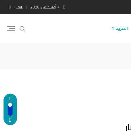
7 أغسطس، 2026
تابعنا :
المزيد
ح في توفير حوالي 5ر3 مليار