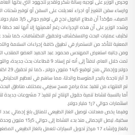
وحرص الوزير على توجيه رسالة شكر وتقدير للجهود التي بذلها العامل
وارساء سفن التغييز أو اجراء تعديلات على السفن أو توفير شحنات ال
الصيف، مؤكداً أن قطاع البترول نجح في توفير حوالي 5ر3 مليار دولار من الفاتورة الإستيرادية لمصر.
وشدد الوزير على أن هذه الإجراءات رغم أهميتها إلا أنها تعد خطة ا
تكثيف عمليات البحث والاستكشاف وتحقيق الاكتشافات، كما شدد عل
المعنية للتأكد من الاستمرار في تطبيق كافة إجراءات السلامة والآم
ومن جانبه استعرض المهندس محمود عبد الحميد العضو المنتدب التن
دولار و
تم الانتهاء من تنفيذ عدة برامج مسح سيزمي بمختلف مناطق البحث
استثمارات حوالي 7ر1 مليار دولار.
بالغاز وإنشاء 17 مركز تحويل السيارات للعمل بالغاز الطبيعي المضغوط بمختلف المحافظات.