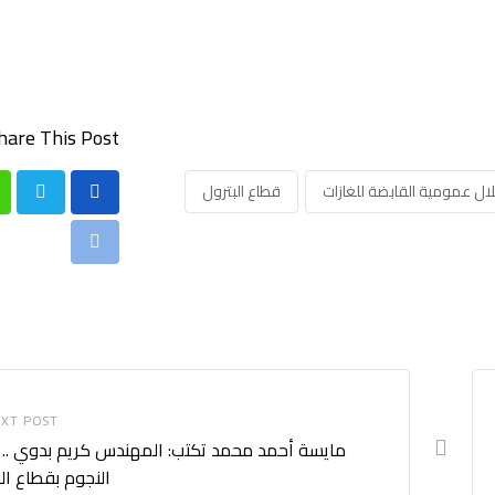
hare This Post:
ال عمومية القابضة للغازات
قطاع البترول
Print
XT POST
مايسة أحمد محمد تكتب: المهندس كريم بدوي .. 
النجوم بقطاع الب