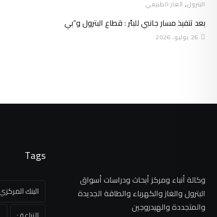
,
البترول
الغاز الطبيعي
بعد تنفيذ مسار جانبي للبئر : قطاع البترول و”بي
26 يوليو، 2026
Tags
وكالة أنباء ومركز أبحاث ودراسات أسواق
البنك المركز
البترول والغاز والكهرباء والطاقة الجديدة
والمتجددة والهيدروجين
الزراعة :
ا