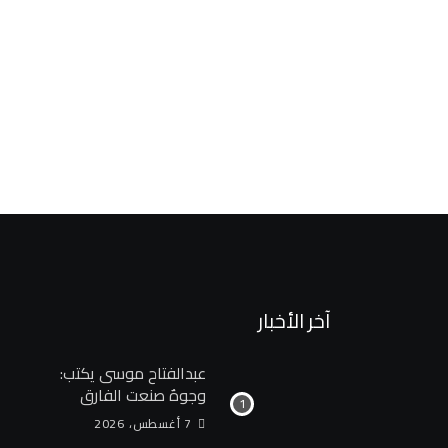
البترول
قطاع البترول يوفر سكنًا آمنًا ومصادر دخل مستدامة لأهالي
13 يوليو، 2026
آخر الأخبار
عبدالفتاح موسى يكتب:
وجوهٌ صنعت الفارق
7 أغسطس، 2026