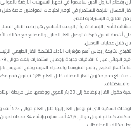
ين بقطاع البترول الذين ساهموا في تجهيز التسهيلات الأرضية بالموانئ 
غاز المسال اللازمة للاستمرار في توفير احتياجات المواطنين خاصة خلال
ستثنائية لتأمين الإمدادات وأن الهدف الأساسي هو زيادة الانتاج المحل
ى أهمية تنسيق شركات توصيل الغاز للمنازل والمصانع مع مختلف الأ
ان خلال عمليات التوصيل.
فيذي لشركة إيجاس أهم مؤشرات الأداء لأنشطة الغاز الطبيعي الرئيسي
إجمالي منح توقيع 5ر14 مليون دولار ، كما تم تحقيق 29 اكتشافاً للغاز الطبيعي بالبحر المتوسط والصحراء الغربية وخليج الس
3 آبار ناجحة بالبحر المتوسط والدلتا، مما ساهم في تعظيم الاحتياطي، حيث بلغ حجم مخزون 
 والاستكشاف.
أما بالنسبة لنشاط تنمية حقول الإنتاج تم تنفيذ 7 مشروعات جديدة لتنمية حقول الغاز بالإضافة إلى 23 بئر تنموي ووضعه
وفيما يخص معدلات توصيل الغاز الطبيعي للمنازل بلغ إجمالي عدد الوحدات السكنية ا
سكنية، ليصل الإجمالى منذ بدء النشاط إلى حوالي 5ر15 مليون وحدة سكنية، كما تم تحويل حوالي