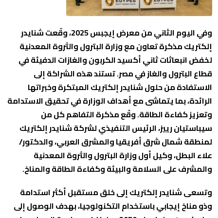
وفي اليوم الثاني من معرض إيجبس 2025، وقّعت شنايدر
إلكتريك مذكرة تعاون مع وزارة البترول والثروة المعدنية
لخفض انبعاثات ثاني أكسيد الكربون والغازات الدفيئة في
قطاع البترول والغاز في مصر. تستند هذه الشراكة إلى
الاستفادة من حلول شنايدر إلكتريك المبتكرة وخبراتها
الرائدة، بما يتماشى مع أهداف الوزارة في تحقيق الاستدامة
وتعزيز كفاءة الطاقة. وقّع مذكرة التفاهم كل من
سيباستيان رييز، الرئيس التنفيذي لشركة شنايدر إلكتريك
لمنطقة شمال شرق أفريقيا والمشرق العربي، والدكتور/
علاء البطل، وكيل أول وزارة البترول والثروة المعدنية
والمشرف على السلامة والبيئة وكفاءة الطاقة والمناخ.
وتسعى شنايدر إلكتريك إلى خلق مستقبل أكثر استدامة
وذو مناخ إيجابي باستخدام التكنولوجيا، بهدف الوصول إلى