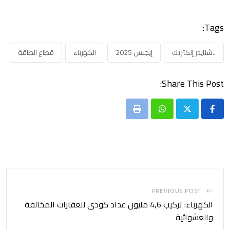
Tags:
..شنايدر إلكتريك
إيجبس 2025
الكهرباء
قطاع الطاقة
Share This Post:
Print
Whatsapp
PREVIOUS POST
الكهرباء: تركيب 4,6 مليون عداد كودى للعقارات المخالفة
والعشوائية