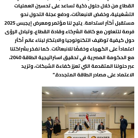
القطاع من خلال حلول ذكية تساعد على تحسين العمليات
التشغيلية، وخفض الانبعاثات، ودفع عجلة التحول نحو
مستقبل أكثر استدامة. يتيح لنا مؤتمر ومعرض إيجبس 2025
فرصة للتعاون مع كافة الشركاء وقادة القطاع، وتبادل الرؤى
حول كيفية توظيف التكنولوجيا والابتكار لبناء عالم أكثر
اعتماداً على الكهرباء وخفضًا للانبعاثات. كما نفخر بشراكتنا
مع الحكومة المصرية في تحقيق استراتيجية الطاقة 2040،
عبر حلولنا المتقدمة التي تعزز كفاءة الشبكات، وتزيد
الاعتماد على مصادر الطاقة المتجددة.”