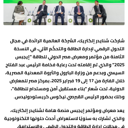
شاركت شنايدر إلكتريك، الشركة العالمية الرائدة في مجال
التحول الرقمي لإدارة الطاقة والتحكّم الآلي، في النسخة
الثامنة من مؤتمر ومعرض مصر الدولي للطاقة “إيجبس
2025” والذي تم إقامته تحت رعاية فخامة الرئيس عبد الفتاح
السيسي وبدعم من وزارة البترول والثروة المعدنية المصرية،
خلال الفترة من 17 إلى 19 فبراير 2025، بمركز مصر للمعارض
الدولية، تحت شعار “بناء مستقبل آمن ومستدام للطاقة”،
وذلك بحضور الرئيس القبرصي نيكوس كريستودوليدس.
يعد معرض ومؤتمر إيجبس منصة هامة لشنايدر إلكتريك،
والذي تشارك به سنويًا لاستعراض أحدث حلولها التكنولوجية
في مجالات إدارة الطاقة والتحول الرقمي والاستدامة،