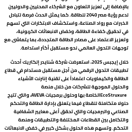
بالإضافة إلى تعزيز التعاون مع الشركاء المحليين والدوليين
لدعم رؤية مصر 2040 للطاقة. كما يمثل الحدث فرصة لتبادل
الخبرات مع رواد الصناعة، واستكشاف الابتكارات التي تسهم
في تحقيق كفاءة الطاقة، وخفض الانبعاثات الكربونية،
وتعزيز الاعتماد على مصادر الطاقة المتجددة، بما يتماشى مع
توجهات التحول العالمي نحو مستقبل أكثر استدامة.
خلال إيجبس 2025، استعرضت شركة شنايدر إلكتريك أحدث
تطبيقات التحول الرقمي من أجل مستقبل مستدام في قطاع
الطاقة والكيماويات اعتماداً على تقنية إنترنت الأشياء
والحلول الموجهة للشركات من خلال منصة
EcoStruxureالخاصة بها وحلول برمجيات AVEVA، والتي تتيح
حلولا متكاملة للقطاع فيما يتعلق بإدارة الطاقة والتحكم
الصناعي والبرمجيات والتي تحقق أعلى معايير الشفافية
والتكامل بين القطاعات المختلفة والتطبيقات ومنصة
التحكم. وتسهم هذه الحلول بشكل كبير في خفض الانبعاثات