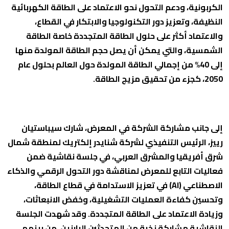
الكربونية، ودعم التحول نحو الاعتماد على الطاقة الكهربائية
النظيفة، وتعزيز دور التكنولوجيا والابتكار في القطاع،
والاعتماد أكثر على حلول الطاقة المتجددة خاصة الطاقة
الشمسية، والتي يمكن أن يصل حجم الطاقة المولدة منها
إلى 40% من إجمالي الطاقة المولدة حول العالم بحلول عام
2050، كجزء من تحقيق مزيج الطاقة.
إلى جانب مشاركة الشركة في المعرض، شارك سيباستيان
رييز، الرئيس التنفيذي لشركة شنايدر إلكتريك لمنطقة شمال
شرق أفريقيا والمشرق العربي، في جلسة نقاشية ضمن
فعاليات التابع للمعرض لمناقشة دور التحول الرقمي والذكاء
الاصطناعي (AI) في تعزيز الاستدامة في قطاع الطاقة،
وتحسين كفاءة العمليات التشغيلية، وخفض الانبعاثات،
وزيادة الاعتماد على الطاقة المتجددة. وقد شهدت الجلسة
النقاشية مشاركة نخبة من المتحدثين البارزين، من بينهم