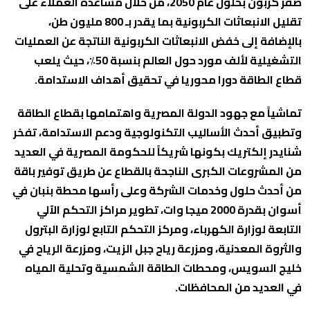
صفر كربون بحلول عام 2050، من خلال مساعدة العملاء على
تقليل الانبعاثات الكربونية بما يقدر بـ 800 مليون طن،
بالإضافة إلى خفض الانبعاثات الكربونية الناتجة عن العمليات
التشغيلية لألف مورد حول العالم بنسبة 50٪، حيث يلعب
قطاع الطاقة دورا محوريا في تحقيق أهداف الاستدامة.
تماشياً مع جهود الدولة المصرية واهتمامها بقطاع الطاقة
وتطبيق أحدث الأساليب التكنولوجية ودعم الاستدامة، تفخر
شنايدر إلكتريك بكونها شريكاً للحكومة المصرية في العديد
من المشروعات الكبرى الناجحة بالقطاع عن طريق توفير باقة
من أحدث حلول وخدمات الشركة وعلى رأسها محطة بنبان في
أسوان بقدرة 2000 ميجا وات، تطوير مراكز التحكم الآلي
التابعة لوزارة الكهرباء، ومركز التحكم التابع لوزارة البترول
والثروة المعدنية، ومزرعة رياح جبل الزيت، ومزرعة الرياح في
خليج السويس، ومحطات الطاقة الشمسية وتحلية المياه
في العديد من المحافظات.