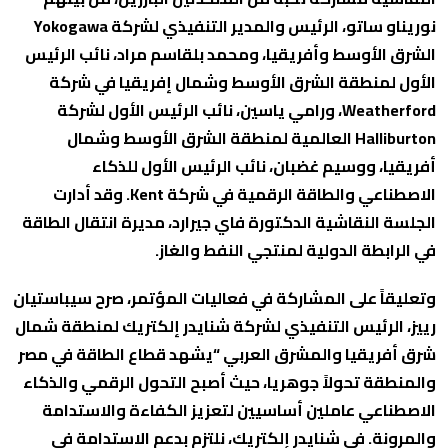
نوريناو ساتو، الرئيس والمدير التنفيذي لشركة Yokogawa
الشرق الأوسط وأفريقيا، ومحمد بلقاسم مراد، نائب الرئيس
الأول لمنطقة الشرق الأوسط وشمال إفريقيا في شركة
Weatherford، ورامي ياسين، نائب الرئيس الأول لشركة
Halliburton العالمية لمنطقة الشرق الأوسط وشمال
أفريقيا، ووسيم غضبان، نائب الرئيس الأول للذكاء
الاصطناعي والطاقة الرقمية في شركة Kent. وقد أدارت
الجلسة النقاشية الدكتورة فاي جيرارد، مديرة انتقال الطاقة
في الرابطة الدولية لمنتجي النفط والغاز.
وتعليقاً على المشاركة في فعاليات المؤتمر، صرح سيباستيان
رييز، الرئيس التنفيذي لشركة شنايدر إلكتريك لمنطقة شمال
شرق أفريقيا والمشرق العربي “يشهد قطاع الطاقة في مصر
والمنطقة تحولاً جوهريا، حيث أصبح التحول الرقمي والذكاء
الاصطناعي عاملين أساسيين لتعزيز الكفاءة والاستدامة
والمرونة. في شنايدر إلكتريك، نلتزم بدعم الاستدامة في